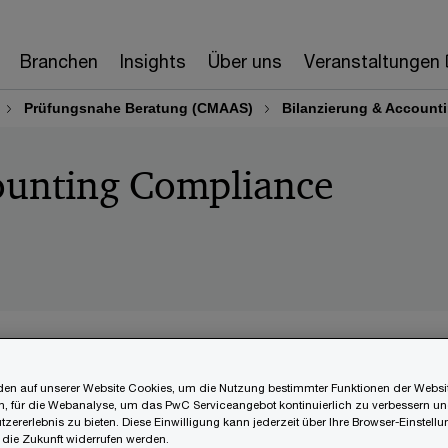
Branchen
Insights
Über uns
Veranstaltungen
Prüfungsnahe Beratung (CMAAS)
Bilanzierung & Account
ounting Compliance
rung ist laufenden Änderungen unterworfen – nicht zule
en auf unserer Website Cookies, um die Nutzung bestimmter Funktionen der Websi
assungen des IASB. Unternehmen stehen daher immer
, für die Webanalyse, um das PwC Serviceangebot kontinuierlich zu verbessern un
 Fragen zur Auslegung und praktischen Umsetzung.
tzererlebnis zu bieten. Diese Einwilligung kann jederzeit über Ihre Browser-Einstell
 die Zukunft widerrufen werden.