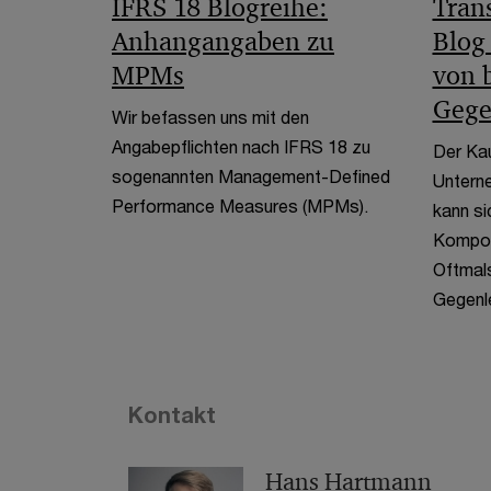
IFRS 18 Blogreihe:
Tran
Anhangangaben zu
Blog
MPMs
von 
Gege
Wir befassen uns mit den
Angabepflichten nach IFRS 18 zu
Der Kau
sogenannten Management-Defined
Untern
Performance Measures (MPMs).
kann si
Kompon
Oftmals
Gegenle
Kontakt
Hans Hartmann