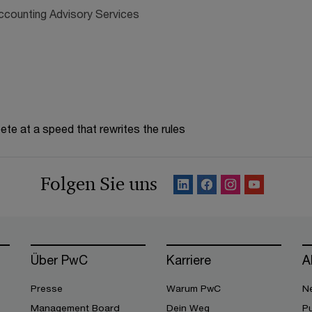
Accounting Advisory Services
te at a speed that rewrites the rules
Folgen Sie uns
Über PwC
Karriere
A
Presse
Warum PwC
Ne
Management Board
Dein Weg
Pu