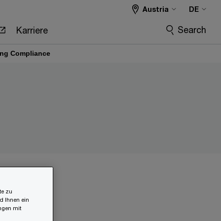
Austria
DE
Search
Karriere
ing Compliance
tzt
te zu
d Ihnen ein
ungen mit