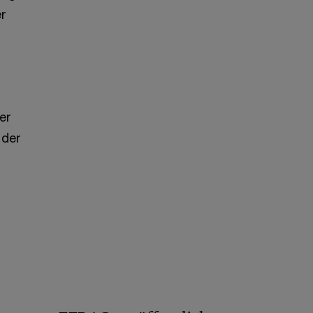
r
er
 der