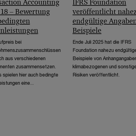
saction Accounting
IFRS Foundation
 18 – Bewertung
veröffentlicht nahe
bedingten
endgültige Angabe
nleistungen
Beispiele
fpreis bei
Ende Juli 2025 hat die IFRS
ehmenszusammenschlüssen
Foundation nahezu endgültig
ch aus verschiedenen
Beispiele von Anhangangabe
enten zusammensetzen.
klimabezogenen und sonstig
 spielen hier auch bedingte
Risiken veröffentlicht.
istungen eine...