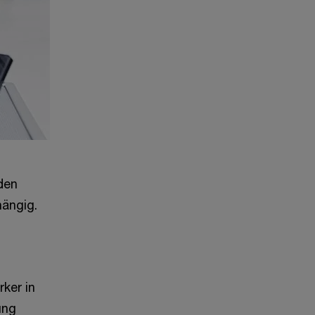
den
hängig.
ker in
ung