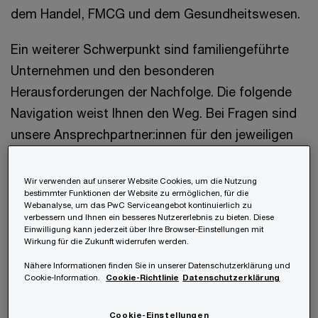
dem Handel, FMCG und dem Gesundheitswesen.
Ein weiterer Schwerpunkt sind familiengeführte
Unternehmen und den besonderen
Herausforderungen der Nachfolge. Die folgende
Navigation weist Ihnen den Weg. Bei Fragen sind
unsere Ansprechpartner:innen für den jeweiligen
Fachbereich gerne für Sie da.
Wir verwenden auf unserer Website Cookies, um die Nutzung
bestimmter Funktionen der Website zu ermöglichen, für die
Webanalyse, um das PwC Serviceangebot kontinuierlich zu
Wählen Sie Ihre Branche
verbessern und Ihnen ein besseres Nutzererlebnis zu bieten. Diese
Einwilligung kann jederzeit über Ihre Browser-Einstellungen mit
Wirkung für die Zukunft widerrufen werden.
Nähere Informationen finden Sie in unserer Datenschutzerklärung und
Cookie-Information.
Cookie-Richtlinie
Datenschutzerklärung
Automobilindustrie
Cookie-Einstellungen