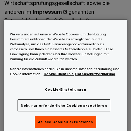
Wirtschaftsprüfungsgesellschaft sowie die
anderen im
Impressum
genannten
österreichischen PwC Gesellschaften
(gemeinsam in der Folge „PwC Österreich“) dem
Wir verwenden auf unserer Website Cookies, um die Nutzung
interessierten Internetnutzer vorzustellen. Für
bestimmter Funktionen der Website zu ermöglichen, für die
Webanalyse, um das PwC Serviceangebot kontinuierlich zu
Entscheidungen, die der Verwender auf Grund der
verbessern und Ihnen ein besseres Nutzererlebnis zu bieten. Diese
Einwilligung kann jederzeit über Ihre Browser-Einstellungen mit
vorgenannten Informationen trifft, übernehmen
Wirkung für die Zukunft widerrufen werden.
wir keine Verantwortung. Wir weisen darauf hin,
Nähere Informationen finden Sie in unserer Datenschutzerklärung und
dass der vorliegende Inhalt weder eine individuelle
Cookie-Information.
Cookie-Richtlinie
Datenschutzerklärung
rechtliche, buchführungstechnische, steuerliche
Cookie-Einstellungen
noch eine sonstige fachliche Auskunft oder
Empfehlung darstellt und nicht geeignet ist, eine
Nein, nur erforderliche Cookies akzeptieren
individuelle Beratung durch fachkundige Personen
unter Berücksichtigung der konkreten Umstände
Ja, alle Cookies akzeptieren
des Einzelfalles zu ersetzen.