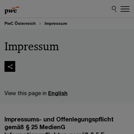
Skip
Skip
to
to
content
footer
PwC Österreich
Impressum
Impressum
View this page in
English
Impressums- und Offenlegungspflicht
gemäß § 25 MedienG