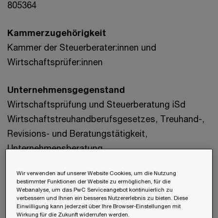
805364
Kammerzugehörigkeit
Kammer der Steuerberater:innen und
Wirtschaftsprüfer:innen
Unternehmensgegenstand
Wirtschaftsprüfung und Steuerberatung iSd
Wirtschaftstreuhandberufsgesetzes, Treuhand-,
Revisions- und Beratungstätigkeit,
Unternehmensberatung
Wir verwenden auf unserer Website Cookies, um die Nutzung
PwC Advisory Services GmbH
bestimmter Funktionen der Website zu ermöglichen, für die
Webanalyse, um das PwC Serviceangebot kontinuierlich zu
verbessern und Ihnen ein besseres Nutzererlebnis zu bieten. Diese
Einwilligung kann jederzeit über Ihre Browser-Einstellungen mit
Adresse
Wirkung für die Zukunft widerrufen werden.