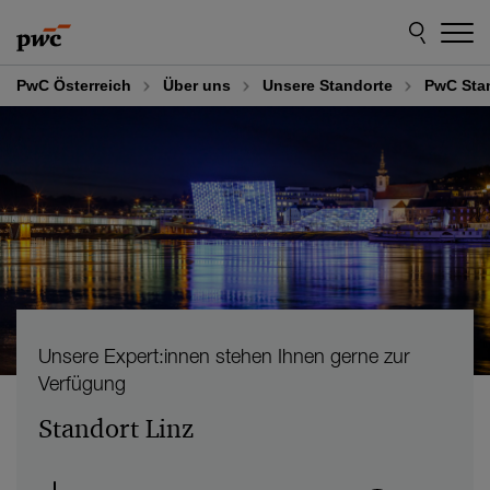
Skip
Skip
to
to
content
footer
PwC Österreich
Über uns
Unsere Standorte
PwC Stan
Unsere Expert:innen stehen Ihnen gerne zur
Verfügung
Standort Linz