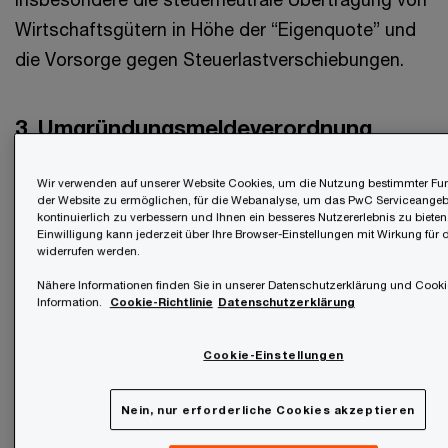
Wirtschaftsgütern in Höhe der “Eigenquote” und
die Vorsorge gegen Steuerlastverschiebungen.
3. Umgründungsmeldeverordnung
(UmgrMV) – Strukturierte Meldung ab
1.7.2025
Wir verwenden auf unserer Website Cookies, um die Nutzung bestimmter Fu
der Website zu ermöglichen, für die Webanalyse, um das PwC Serviceangeb
kontinuierlich zu verbessern und Ihnen ein besseres Nutzererlebnis zu bieten
Für Einbringungen, Zusammenschlüsse und
Einwilligung kann jederzeit über Ihre Browser-Einstellungen mit Wirkung für 
widerrufen werden.
Realteilungen mit Finanzamtszuständigkeit, die
Nähere Informationen finden Sie in unserer Datenschutzerklärung und Cooki
nach dem 30.6.2025 vertraglich unterfertigt
Information.
Cookie-Richtlinie
Datenschutzerklärung
werden, ist die neue Meldeverordnung für
Umgründungen, UmgrMV ,anzuwenden.
Cookie-Einstellungen
Die wichtigsten Punkte:
Nein, nur erforderliche Cookies akzeptieren