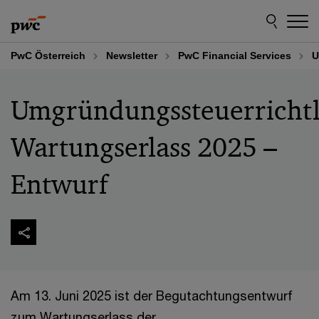
Skip
Skip
to
to
content
footer
PwC Österreich
Newsletter
PwC Financial Services
U
Umgründungssteuerrichtl
Wartungserlass 2025 –
Entwurf
Am 13. Juni 2025 ist der Begutachtungsentwurf
zum Wartungserlass der