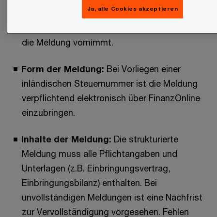
Ja, alle Cookies akzeptieren
Meldender Steuerpflichtiger:
Die
Umgründungspartner können festlegen, wer
die Meldung vornimmt.
Form der Meldung:
Bei Vorliegen einer
inländischen Steuernummer ist die Meldung
verpflichtend elektronisch über FinanzOnline
einzubringen.
Inhalte der Meldung:
Die strukturierte
Meldung muss alle Pflichtangaben und
Unterlagen (z.B. Einbringungsvertrag,
Einbringungsbilanz) enthalten. Bei
unvollständigen Meldungen ist eine Nachfrist
zur Vervollständigung vorgesehen. Fehlen