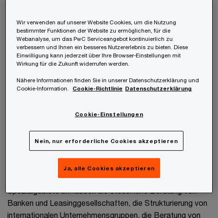
Wir verwenden auf unserer Website Cookies, um die Nutzung
bestimmter Funktionen der Website zu ermöglichen, für die
Webanalyse, um das PwC Serviceangebot kontinuierlich zu
verbessern und Ihnen ein besseres Nutzererlebnis zu bieten. Diese
Hannes Rasner
Einwilligung kann jederzeit über Ihre Browser-Einstellungen mit
Wirkung für die Zukunft widerrufen werden.
Partner, Leiter Clients & Markets
Wien, PwC Austria
Nähere Informationen finden Sie in unserer Datenschutzerklärung und
Cookie-Information.
Cookie-Richtlinie
Datenschutzerklärung
Contact
Cookie-Einstellungen
Nein, nur erforderliche Cookies akzeptieren
Hannes Rasner ist als Wirtschaftsprüfer und
Ja, alle Cookies akzeptieren
Steuerberater seit 2006 bei PwC Österreich tätig. Seine
Spezialgebiete umfassen die steuerliche Beratung von
Banken und Leasinggesellschaften, die Strukturierung von
internationalen Unternehmensgruppen, die Beratung von