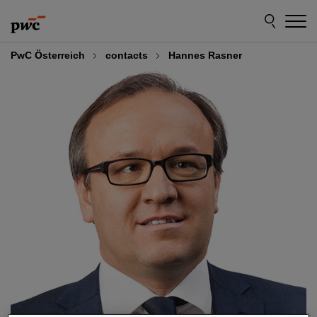
Skip
Skip
to
to
content
footer
PwC Österreich
contacts
Hannes Rasner