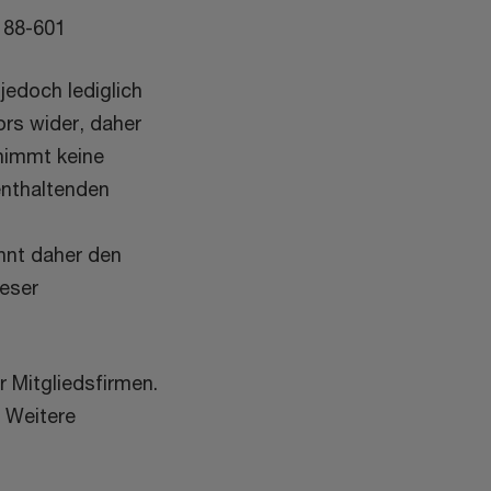
 88-601
jedoch lediglich
ors wider, daher
rnimmt keine
enthaltenden
hnt daher den
eser
 Mitgliedsfirmen.
. Weitere