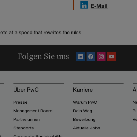
E-Mail
te at a speed that rewrites the rules
Folgen Sie uns
Über PwC
Karriere
A
Presse
Warum PwC
Ne
Management Board
Dein Weg
Pu
Partner:innen
Bewerbung
V
Standorte
Aktuelle Jobs
d
Corporate Sustainability