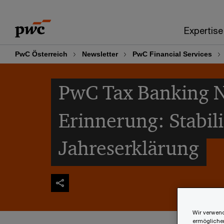
Skip
Skip
to
to
Expertise
content
footer
PwC Österreich
Newsletter
PwC Financial Services
PwC Tax Banking N
Erinnerung: Stabil
Jahreserklärung
Wir verwend
ermöglichen