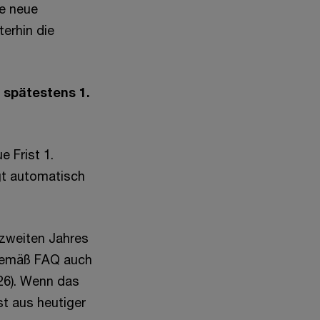
ie neue
terhin die
s spätestens 1.
e Frist 1.
lgt automatisch
 zweiten Jahres
 gemäß FAQ auch
026). Wenn das
ist aus heutiger