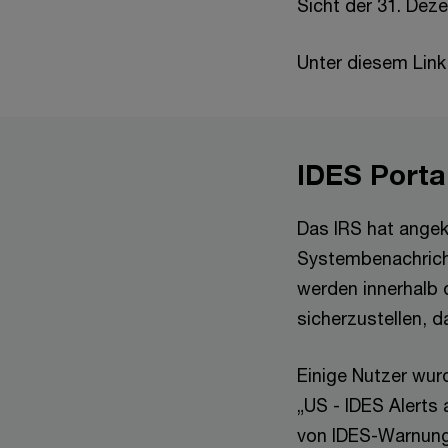
Sicht der 31. Dez
Unter diesem Link
IDES Portal
Das IRS hat angekü
Systembenachricht
werden innerhalb 
sicherzustellen, d
Einige Nutzer wurd
„US - IDES Alerts
von IDES-Warnunge