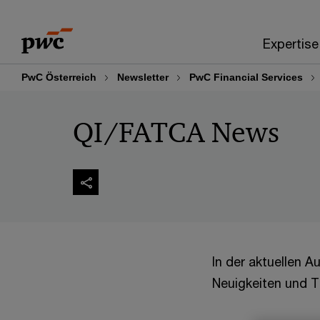
Skip
Skip
to
to
Expertise
content
footer
PwC Österreich
Newsletter
PwC Financial Services
QI/FATCA News
In der aktuellen 
Neuigkeiten und T