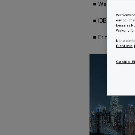
Weitere Fristv
Wir verwend
IDES Portal – 
ermöglichen
besseres Nu
Wirkung für
Erinnerung – 
Nähere Info
Richtlinie
Cookie-E