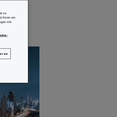
te zu
d Ihnen ein
ungen mit
okie-
ieren