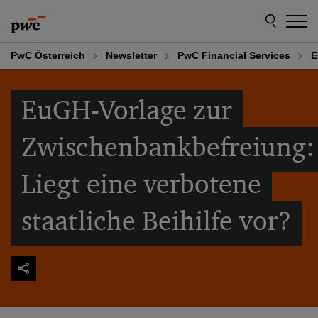
Skip
Skip
to
to
content
footer
PwC Österreich
Newsletter
PwC Financial Services
E
EuGH-Vorlage zur
Zwischenbankbefreiung:
Liegt eine verbotene
staatliche Beihilfe vor?