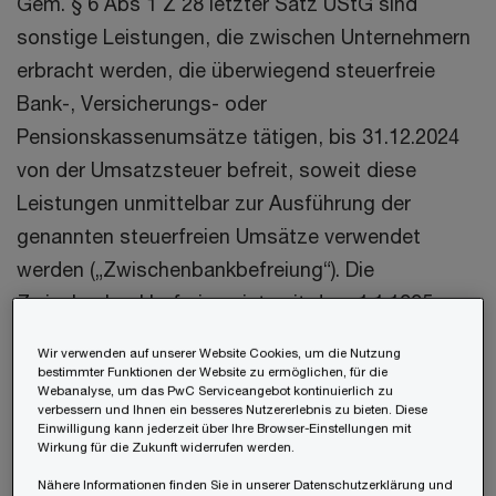
Gem. § 6 Abs 1 Z 28 letzter Satz UStG sind
sonstige Leistungen, die zwischen Unternehmern
erbracht werden, die überwiegend steuerfreie
Bank-, Versicherungs- oder
Pensionskassenumsätze tätigen, bis 31.12.2024
von der Umsatzsteuer befreit, soweit diese
Leistungen unmittelbar zur Ausführung der
genannten steuerfreien Umsätze verwendet
werden („Zwischenbankbefreiung“). Die
Zwischenbankbefreiung ist seit dem 1.1.1995
unverändert in Kraft.
Wir verwenden auf unserer Website Cookies, um die Nutzung
bestimmter Funktionen der Website zu ermöglichen, für die
Webanalyse, um das PwC Serviceangebot kontinuierlich zu
Nach Ansicht des BFG mangelt es der
verbessern und Ihnen ein besseres Nutzererlebnis zu bieten. Diese
Zwischenbankbefreiung an einer
Einwilligung kann jederzeit über Ihre Browser-Einstellungen mit
Wirkung für die Zukunft widerrufen werden.
unionsrechtlichen Grundlage. Da die MwStSystRL
Nähere Informationen finden Sie in unserer Datenschutzerklärung und