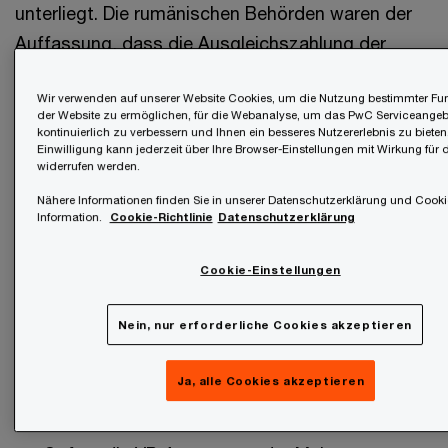
unterliegt. Die rumänischen Behörden waren der
Auffassung, dass die Ausgleichszahlung der
Mehrwertsteuer unterliege, versagte aber
Wir verwenden auf unserer Website Cookies, um die Nutzung bestimmter Fu
gleichzeitig den Vorsteuerabzug der rumänischen
der Website zu ermöglichen, für die Webanalyse, um das PwC Serviceangeb
Tochtergesellschaft mangels Nachweises der
kontinuierlich zu verbessern und Ihnen ein besseres Nutzererlebnis zu bieten
Einwilligung kann jederzeit über Ihre Browser-Einstellungen mit Wirkung für 
Zuordnung zur wirtschaftlichen Tätigkeit. Das
widerrufen werden.
rumänische Berufungsgericht ersuchte folglich
Nähere Informationen finden Sie in unserer Datenschutzerklärung und Cooki
Information.
Cookie-Richtlinie
Datenschutzerklärung
den EuGH um Vorabentscheidung zu
untenstehenden Fragen.
Cookie-Einstellungen
Vorlagefragen bei C-726/23
Nein, nur erforderliche Cookies akzeptieren
Unterliegt die Ausgleichszahlung (VP-
Ja, alle Cookies akzeptieren
Anpassung) der Mehrwertsteuer?