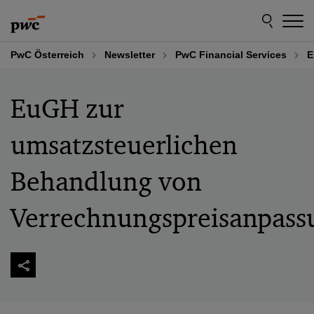
Skip
Skip
to
to
content
footer
PwC Österreich
Newsletter
PwC Financial Services
E
EuGH zur
umsatzsteuerlichen
Behandlung von
Verrechnungspreisanpass