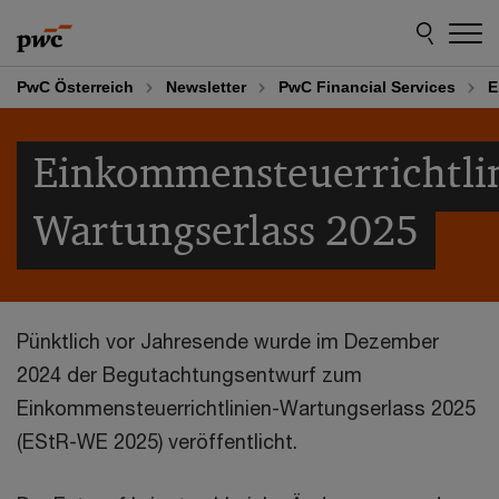
Skip
Skip
to
to
content
footer
PwC Österreich
Newsletter
PwC Financial Services
E
Einkommensteuerrichtli
Wartungserlass 2025
Pünktlich vor Jahresende wurde im Dezember
2024 der Begutachtungsentwurf zum
Einkommensteuerrichtlinien-Wartungserlass 2025
(EStR-WE 2025) veröffentlicht.