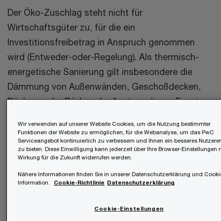
Der Öko-Zuschlag steht nicht für
Wirtschaftsgüter zu, für die ein
Investitionsfreibetrag in Anspruch genommen
wird (Entweder-oder-Regelung). Als thermisch-
energetische Sanierung gilt insbesondere die
Dämmung von Außenwänden, Geschoßdecken,
Dächern oder Böden, der Austausch von Fenstern
oder Außentüren und die Dach- und
Wir verwenden auf unserer Website Cookies, um die Nutzung bestimmter
Fassadenbegrünung. Als klimafreundliches
Funktionen der Website zu ermöglichen, für die Webanalyse, um das PwC
Serviceangebot kontinuierlich zu verbessern und Ihnen ein besseres Nutzerer
Heizungssystem gilt die Umstellung auf eine
zu bieten. Diese Einwilligung kann jederzeit über Ihre Browser-Einstellungen 
Wirkung für die Zukunft widerrufen werden.
Wärmepumpe, eine Holzzentralheizung (zB
Pellets) oder einen Fernwärmeanschluss.
Nähere Informationen finden Sie in unserer Datenschutzerklärung und Cooki
Information.
Cookie-Richtlinie
Datenschutzerklärung
Der Öko-Zuschlag steht in zwei Wirtschaftsjahren
Cookie-Einstellungen
zu, und zwar erstmalig für das Wirtschaftsjahr,