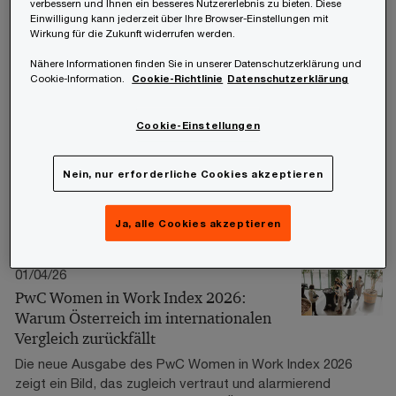
verbessern und Ihnen ein besseres Nutzererlebnis zu bieten. Diese
Änderungen auf Unternehmen, Mitarbeitende und die
Einwilligung kann jederzeit über Ihre Browser-Einstellungen mit
Personalverrechnung zu.
Wirkung für die Zukunft widerrufen werden.
Nähere Informationen finden Sie in unserer Datenschutzerklärung und
27/05/26
Cookie-Information.
Cookie-Richtlinie
Datenschutzerklärung
Grenzüberschreitende Telearbeit
Grenzüberschreitende Tätigkeiten sind längst
Cookie-Einstellungen
Alltag in den meisten Unternehmen. Mitarbeitende
arbeiten oft aus dem Ausland und meist im Rahmen von
Nein, nur erforderliche Cookies akzeptieren
Homeoffice Tätigkeit. Hier muss allerdings aufgepasst
werden: Unter bestimmten Voraussetzungen kann
Homeoffice als Betriebsstätte eingestuft werden.
Ja, alle Cookies akzeptieren
01/04/26
PwC Women in Work Index 2026:
Warum Österreich im internationalen
Vergleich zurückfällt
Die neue Ausgabe des PwC Women in Work Index 2026
zeigt ein Bild, das zugleich vertraut und alarmierend