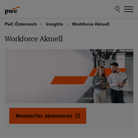
Skip
Skip
to
to
content
footer
PwC Österreich
Insights
Workforce Aktuell
Workforce Aktuell
Newsletter abonnieren