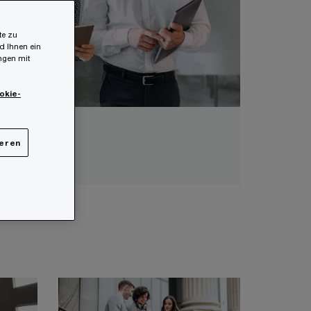
te zu
d Ihnen ein
ungen mit
okie-
ieren