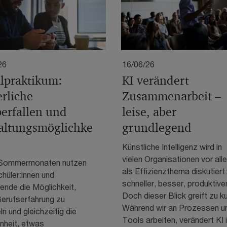
26
16/06/26
alpraktikum:
KI verändert
erliche
Zusammenarbeit –
perfallen und
leise, aber
altungsmöglichke
grundlegend
Künstliche Intelligenz wird in
vielen Organisationen vor all
 Sommermonaten nutzen
als Effizienzthema diskutiert:
chüler:innen und
schneller, besser, produktiver
ende die Möglichkeit,
Doch dieser Blick greift zu ku
Berufserfahrung zu
Während wir an Prozessen u
 und gleichzeitig die
Tools arbeiten, verändert KI 
nheit, etwas