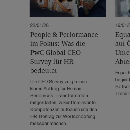
22/01/26
19/01/
People & Performance
Equa
im Fokus: Was die
auf 
PwC Global CEO
Unte
Survey für HR
Abte
bedeutet
Equal 
beginnt
Die CEO Survey zeigt einen
Botscha
klaren Auftrag für Human
Trend m
Resources: Transformation
mitgestalten, zukunftsrelevante
Kompetenzen aufbauen und den
HR-Beitrag zur Wertschöpfung
messbar machen.