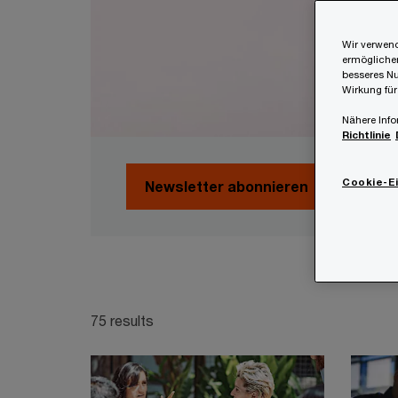
Wir verwend
ermöglichen
besseres Nu
Wirkung für
Nähere Info
Richtlinie
Cookie-E
Newsletter abonnieren
75 results