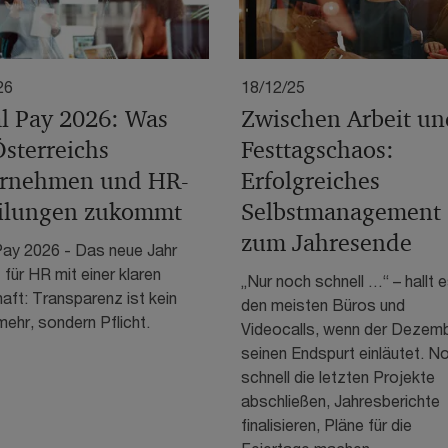
26
18/12/25
l Pay 2026: Was
Zwischen Arbeit un
Österreichs
Festtagschaos:
rnehmen und HR-
Erfolgreiches
ilungen zukommt
Selbstmanagement
zum Jahresende
Pay 2026 - Das neue Jahr
 für HR mit einer klaren
„Nur noch schnell …“ – hallt e
ft: Transparenz ist kein
den meisten Büros und
ehr, sondern Pflicht.
Videocalls, wenn der Dezem
seinen Endspurt einläutet. N
schnell die letzten Projekte
abschließen, Jahresberichte
finalisieren, Pläne für die