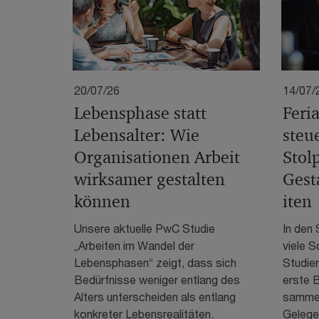
20/07/26
14/07/
Lebensphase statt
Feri
Lebensalter: Wie
steu
Organisationen Arbeit
Stol
wirksamer gestalten
Gest
können
iten
Unsere aktuelle PwC Studie
In den
„Arbeiten im Wandel der
viele S
Lebensphasen“ zeigt, dass sich
Studier
Bedürfnisse weniger entlang des
erste 
Alters unterscheiden als entlang
sammeln
konkreter Lebensrealitäten.
Gelege