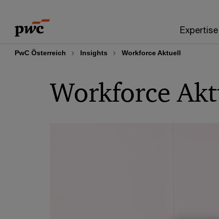
Skip
Skip
to
to
Expertise
content
footer
PwC Österreich
Insights
Workforce Aktuell
Workforce Akt