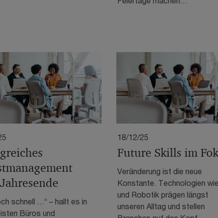
Feiertage machen…
25
18/12/25
lgreiches
Future Skills im Fo
stmanagement
Veränderung ist die neue
Jahresende
Konstante. Technologien wie
und Robotik prägen längst
ch schnell …“ – hallt es in
unseren Alltag und stellen
isten Büros und
Branchen auf den Kopf.