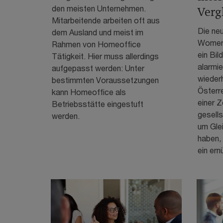
den meisten Unternehmen.
Verg
Mitarbeitende arbeiten oft aus
Die ne
dem Ausland und meist im
Women 
Rahmen von Homeoffice
ein Bil
Tätigkeit. Hier muss allerdings
alarmie
aufgepasst werden: Unter
wieder
bestimmten Voraussetzungen
Österre
kann Homeoffice als
einer Ze
Betriebsstätte eingestuft
gesells
werden.
um Glei
haben, 
ein ern