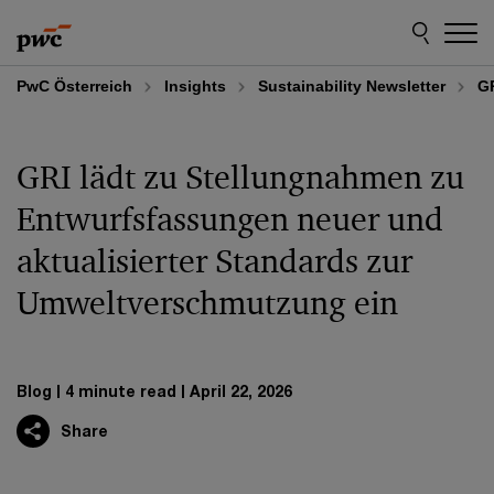
Skip
Skip
to
to
content
footer
PwC Österreich
Insights
Sustainability Newsletter
GR
GRI lädt zu Stellungnahmen zu
Entwurfsfassungen neuer und
aktualisierter Standards zur
Umweltverschmutzung ein
Blog
4 minute read
April 22, 2026
Share