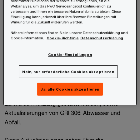
Berichtspflichten erheblich. Besonders
bestimmter Funktionen der Website zu ermöglichen, für die
Webanalyse, um das PwC Serviceangebot kontinuierlich zu
hervorzuheben ist, dass die Entwürfe erstmalig
verbessern und Ihnen ein besseres Nutzererlebnis zu bieten. Diese
Einwilligung kann jederzeit über Ihre Browser-Einstellungen mit
einen eigenständigen GRI-Themenstandard zur
Wirkung für die Zukunft widerrufen werden.
Bodenverschmutzung einführen, wodurch ein
Nähere Informationen finden Sie in unserer Datenschutzerklärung und
verstärkter Fokus auf einen Bereich gelegt wird,
Cookie-Information.
Cookie-Richtlinie
Datenschutzerklärung
der in der Nachhaltigkeitsberichterstattung von
Cookie-Einstellungen
Unternehmen historisch unterrepräsentiert ist.
Nein, nur erforderliche Cookies akzeptieren
Darüber hinaus schlagen sie Überarbeitungen von
GRI 305: Emissionen vor, mit denen die
Ja, alle Cookies akzeptieren
Erwartungen an die Berichterstattung über
Luftverschmutzung gestärkt werden, sowie
Aktualisierungen von GRI 306: Abwässer und
Abfall.