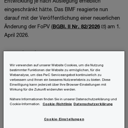
Entwicklung je nach Auslegung erheblich
eingeschränkt hätte. Das BMF reagierte nun
darauf mit der Veröffentlichung einer neuerlichen
Änderung der FoPV (
BGBl. II Nr. 82/2026
) am 1.
April 2026.
Was Sie wissen müssen
Wir verwenden auf unserer Website Cookies, um die Nutzung
bestimmter Funktionen der Website zu ermöglichen, für die
Die Bestimmung der Z 7a in Anhang I, Teil B
Webanalyse, um das PwC Serviceangebot kontinuierlich zu
verbessern und Ihnen ein besseres Nutzererlebnis zu bieten. Diese
der FoPV wurde ersatzlos gestrichen und an
Einwilligung kann jederzeit über Ihre Browser-Einstellungen mit
deren Stelle tritt die Z 10a
Wirkung für die Zukunft widerrufen werden.
„
Produktionsintegrierte Forschung und
Nähere Informationen finden Sie in unserer Datenschutzerklärung und
Cookie-Information.
Cookie-Richtlinie
Datenschutzerklärung
experimentelle Entwicklung
(FuE)“
.
Cookie-Einstellungen