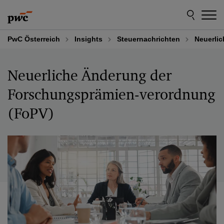
Skip
Skip
to
to
content
footer
PwC Österreich
Insights
Steuernachrichten
Neuerli
Neuerliche Änderung der
Forschungsprämien-verordnung
(FoPV)