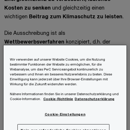
Kosten zu senken
und gleichzeitig einen
wichtigen
Beitrag zum Klimaschutz zu leisten
.
Die Ausschreibung ist als
Wettbewerbsverfahren
konzipiert, d.h. der
Zuschlag geht an die Projekte mit den geringsten
spezifischen Förderungskosten pro eingesparter
Wir verwenden auf unserer Website Cookies, um die Nutzung
bestimmter Funktionen der Website zu ermöglichen, für die
Megawattstunde. Schnelle Projekt-Umsetzung
Webanalyse, um das PwC Serviceangebot kontinuierlich zu
verbessern und Ihnen ein besseres Nutzererlebnis zu bieten. Diese
wird ebenso durch bessere Reihung belohnt.
Einwilligung kann jederzeit über Ihre Browser-Einstellungen mit
Wirkung für die Zukunft widerrufen werden.
Die Ausschreibung auf einen Blick
Nähere Informationen finden Sie in unserer Datenschutzerklärung und
Cookie-Information.
Cookie-Richtlinie
Datenschutzerklärung
Förderung pro
max. 2,5 Mio. €
Cookie-Einstellungen
Projekt
max. 180 € pro MWh
eingesparter Energie pro