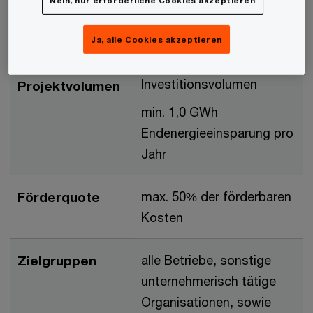
Nein, nur erforderliche Cookies akzeptieren
Jahr
Ja, alle Cookies akzeptieren
Förderbares
min. 1 Mio. €
Investitionsvolumen
Projektvolumen
min. 1,0 GWh
Endenergieeinsparung pro
Jahr
Förderquote
max. 50% der förderbaren
Kosten
Zielgruppen
alle Betriebe, sonstige
unternehmerisch tätige
Organisationen, sowie