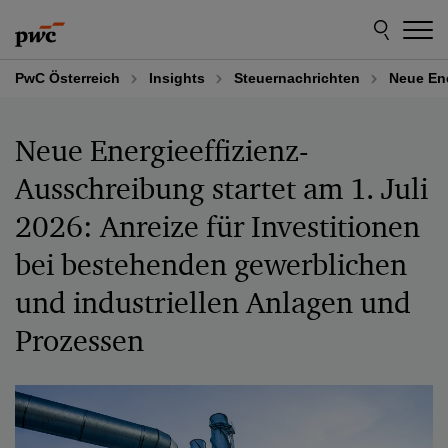
Skip
Skip
to
to
content
footer
PwC Österreich
Insights
Steuernachrichten
Neue Ene
Neue Energieeffizienz-
Ausschreibung startet am 1. Juli
2026: Anreize für Investitionen
bei bestehenden gewerblichen
und industriellen Anlagen und
Prozessen