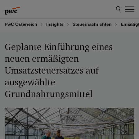
Skip
Skip
to
to
content
footer
PwC Österreich
Insights
Steuernachrichten
Ermäßigt
Geplante Einführung eines
neuen ermäßigten
Umsatzsteuersatzes auf
ausgewählte
Grundnahrungsmittel