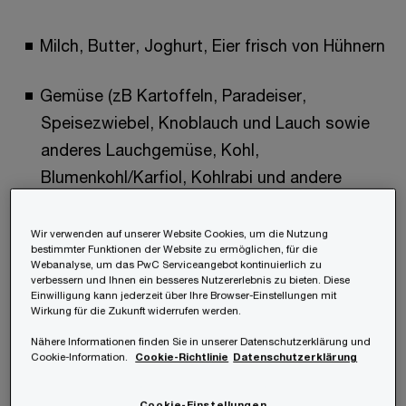
Milch, Butter, Joghurt, Eier frisch von Hühnern
Gemüse (zB Kartoffeln, Paradeiser,
Speisezwiebel, Knoblauch und Lauch sowie
anderes Lauchgemüse, Kohl,
Blumenkohl/Karfiol, Kohlrabi und andere
Kohlarten, Salat, Karotten, Rüben und
Knollensellerie, Gurken, Bohnen, Erbsen und
Wir verwenden auf unserer Website Cookies, um die Nutzung
bestimmter Funktionen der Website zu ermöglichen, für die
andere Hülsenfrüchte, Kürbis,
Webanalyse, um das PwC Serviceangebot kontinuierlich zu
verbessern und Ihnen ein besseres Nutzererlebnis zu bieten. Diese
Auberginen/Melanzani, Paprika oder Spargel
Einwilligung kann jederzeit über Ihre Browser-Einstellungen mit
sowie gefrorenes Gemüse)
Wirkung für die Zukunft widerrufen werden.
Nähere Informationen finden Sie in unserer Datenschutzerklärung und
Cookie-Information.
Cookie-Richtlinie
Datenschutzerklärung
Obst (Äpfel, Birnen, Quitten und Steinobst)
Cookie-Einstellungen