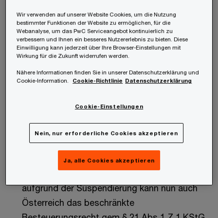
Aufgrund der Suspendierung von Art
Wir verwenden auf unserer Website Cookies, um die Nutzung
bestimmter Funktionen der Website zu ermöglichen, für die
10 (Dividenden), Art 11 (Zinsen) sowie Art 13
Webanalyse, um das PwC Serviceangebot kontinuierlich zu
können nunmehr Österreich als auch Belarus sind
verbessern und Ihnen ein besseres Nutzererlebnis zu bieten. Diese
Einwilligung kann jederzeit über Ihre Browser-Einstellungen mit
entsprechende Einkünfte aufgrund nationaler
Wirkung für die Zukunft widerrufen werden.
Bestimmungen besteuern, wodurch es zu
Nähere Informationen finden Sie in unserer Datenschutzerklärung und
Cookie-Information.
Cookie-Richtlinie
Datenschutzerklärung
einer Doppelbesteuerung kommen kann:
Cookie-Einstellungen
Beispiel 1: BLR-Körperschaft hält Anteile an
AUT-Körperschaft und veräußert diese.
Nein, nur erforderliche Cookies akzeptieren
Gemäß dem nun suspendierten Art 13 Abs 4
DBA AUT/BLR hätte Belarus das
Ja, alle Cookies akzeptieren
ausschließliche Besteuerungsrecht gehabt;
aufgrund der Suspendierung kann nun auch
Österreich das beschränkte
Besteuerungsrecht gem § 21 Abs 1 Z 1 KStG