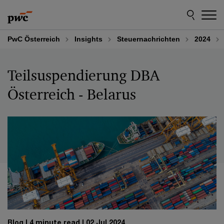
Skip
Skip
to
to
content
footer
PwC Österreich
Insights
Steuernachrichten
2024
Teilsuspendierung DBA
Österreich - Belarus
Blog
4 minute read
02 Jul 2024