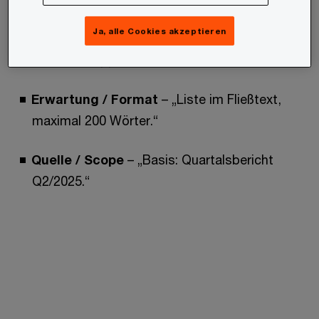
Ja, alle Cookies akzeptieren
Kontext
– „Unser Unternehmen launcht im Q4
eine neue App für B2B.“
Erwartung / Format
– „Liste im Fließtext,
maximal 200 Wörter.“
Quelle / Scope
– „Basis: Quartalsbericht
Q2/2025.“