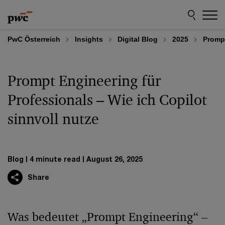
Skip
Skip
to
to
content
footer
PwC Österreich
Insights
Digital Blog
2025
Prompt
Prompt Engineering für
Professionals – Wie ich Copilot
sinnvoll nutze
Blog
4 minute read
August 26, 2025
Share
Was bedeutet „Prompt Engineering“ –