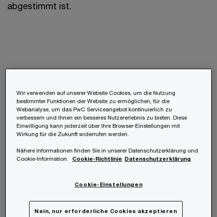
abgestimmt ist.
Effiziente Prompts gestalten – Struktur
Wir verwenden auf unserer Website Cookies, um die Nutzung
und Beispiele
bestimmter Funktionen der Website zu ermöglichen, für die
Webanalyse, um das PwC Serviceangebot kontinuierlich zu
verbessern und Ihnen ein besseres Nutzererlebnis zu bieten. Diese
Einwilligung kann jederzeit über Ihre Browser-Einstellungen mit
Wirkung für die Zukunft widerrufen werden.
Nähere Informationen finden Sie in unserer Datenschutzerklärung und
Ein guter Prompt sollte folgende Elemente
Cookie-Information.
Cookie-Richtlinie
Datenschutzerklärung
enthalten:
Cookie-Einstellungen
Ziel
– „Erstelle eine Übersicht zum
Nein, nur erforderliche Cookies akzeptieren
Projektstatus.“