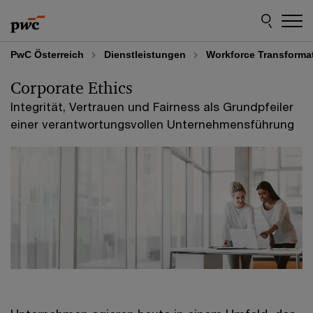
Skip
Skip
to
to
content
footer
PwC Österreich
Dienstleistungen
Workforce Transforma
Corporate Ethics
Integrität, Vertrauen und Fairness als Grundpfeiler
einer verantwortungsvollen Unternehmensführung