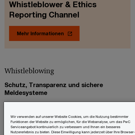
Whistleblower & Ethics
Reporting Channel
Mehr Informationen
Whistleblowing
Schutz, Transparenz und sichere
Meldesysteme
Ein funktionierendes Hinweisgebersystem ist
heute ein unverzichtbarer Bestandteil
Wir verwenden auf unserer Website Cookies, um die Nutzung bestimmter
Funktionen der Website zu ermöglichen, für die Webanalyse, um das PwC
guter Governance. Unternehmen ab
50
Serviceangebot kontinuierlich zu verbessern und Ihnen ein besseres
Nutzererlebnis zu bieten. Diese Einwilligung kann jederzeit über Ihre Browser-
Mitarbeitenden
sind verpflichtet, interne