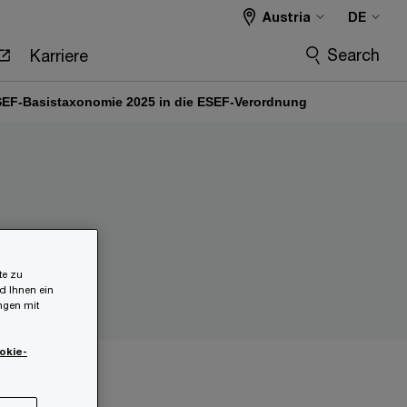
Austria
DE
Search
Karriere
EF-Basistaxonomie 2025 in die ESEF-Verordnung
te zu
d Ihnen ein
ungen mit
okie-
er EU