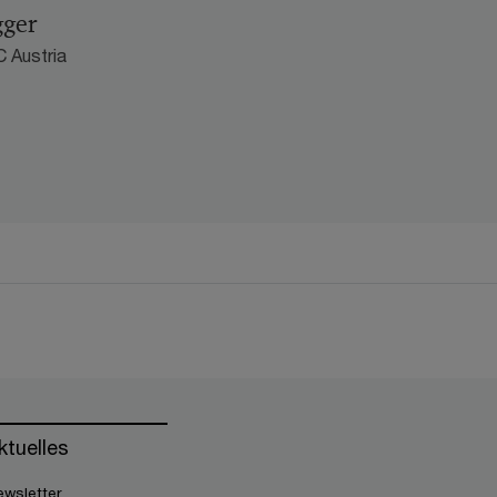
gger
 Austria
ktuelles
wsletter