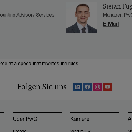
Stefan Fu
counting Advisory Services
Manager, PwC
E-Mail
te at a speed that rewrites the rules
Folgen Sie uns
Über PwC
Karriere
A
Presse
Warum PwC
Ne