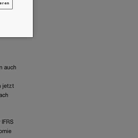
ieren
n
em auch
 jetzt
nach
r IFRS
nomie