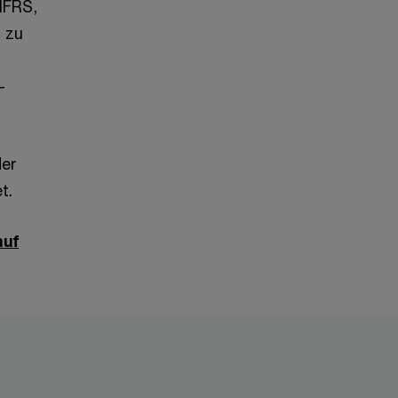
 IFRS,
 zu
-
der
t.
auf