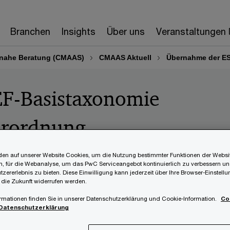
Branchen
Insights
Über uns
Veranstaltungen
nahe Beratung (CMAAS)
CMAAS Aktuell
Übernahme der ES
F-Basistaxonomie
erordnung
en auf unserer Website Cookies, um die Nutzung bestimmter Funktionen der Websi
, für die Webanalyse, um das PwC Serviceangebot kontinuierlich zu verbessern un
tzererlebnis zu bieten. Diese Einwilligung kann jederzeit über Ihre Browser-Einstell
 die Zukunft widerrufen werden.
rmationen finden Sie in unserer Datenschutzerklärung und Cookie-Information.
Co
Datenschutzerklärung
6 hat die Europäische Kommission im Amtsblatt d