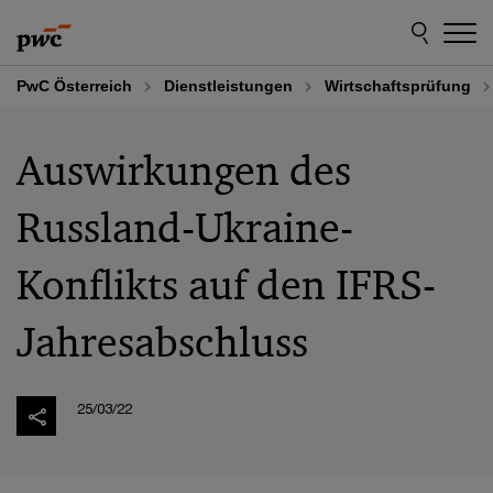
Skip
Skip
to
to
content
footer
PwC Österreich
Dienstleistungen
Wirtschaftsprüfung
Auswirkungen des
Russland-Ukraine-
Konflikts auf den IFRS-
Jahresabschluss
25/03/22