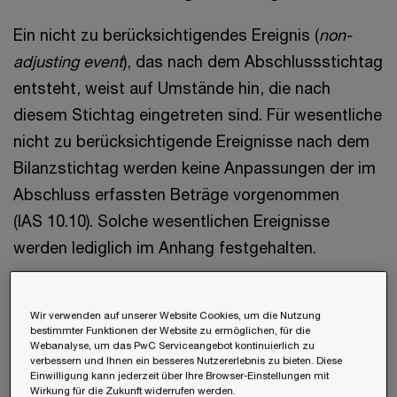
Ein nicht zu berücksichtigendes Ereignis (
non-
adjusting event
), das nach dem Abschlussstichtag
entsteht, weist auf Umstände hin, die nach
diesem Stichtag eingetreten sind. Für wesentliche
nicht zu berücksichtigende Ereignisse nach dem
Bilanzstichtag werden keine Anpassungen der im
Abschluss erfassten Beträge vorgenommen
(IAS 10.10). Solche wesentlichen Ereignisse
werden lediglich im Anhang festgehalten.
Beispiele für nicht zu berücksichtigende
Wir verwenden auf unserer Website Cookies, um die Nutzung
Ereignisse sind u.a. (IAS 10.22):
bestimmter Funktionen der Website zu ermöglichen, für die
Webanalyse, um das PwC Serviceangebot kontinuierlich zu
verbessern und Ihnen ein besseres Nutzererlebnis zu bieten. Diese
Einwilligung kann jederzeit über Ihre Browser-Einstellungen mit
Ein bedeutender
Wirkung für die Zukunft widerrufen werden.