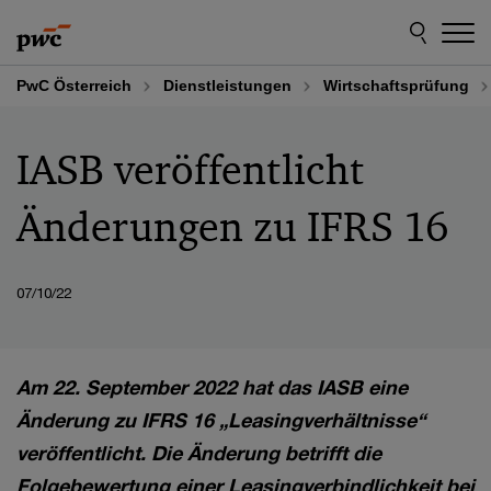
Skip
Skip
to
to
content
footer
PwC Österreich
Dienstleistungen
Wirtschaftsprüfung
IASB veröffentlicht
Änderungen zu IFRS 16
07/10/22
Am 22. September 2022 hat das IASB eine
Änderung zu IFRS 16 „Leasingverhältnisse“
veröffentlicht. Die Änderung betrifft die
Folgebewertung einer Leasingverbindlichkeit bei