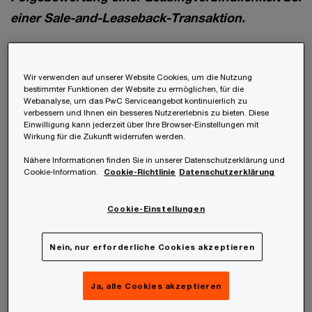
einer Sale-and-Leaseback-Transaktion.
Für die Erstbewertung von
Leasingverbindlichkeiten aus Sale-and-
Wir verwenden auf unserer Website Cookies, um die Nutzung
bestimmter Funktionen der Website zu ermöglichen, für die
Leaseback-Transaktionen enthält der IFRS 16
Webanalyse, um das PwC Serviceangebot kontinuierlich zu
verbessern und Ihnen ein besseres Nutzererlebnis zu bieten. Diese
zwar konkrete Anforderungen; es bestand jedoch
Einwilligung kann jederzeit über Ihre Browser-Einstellungen mit
Wirkung für die Zukunft widerrufen werden.
ein Bedarf an mehr Klarheit über die
Folgebewertung dieser Verbindlichkeiten.
Nähere Informationen finden Sie in unserer Datenschutzerklärung und
Cookie-Information.
Cookie-Richtlinie
Datenschutzerklärung
Die Änderungen erfordern eine Folgebewertung
Cookie-Einstellungen
von Leasingverbindlichkeiten aus einer Sale-and-
Leaseback Transaktion in der Weise, dass kein
Nein, nur erforderliche Cookies akzeptieren
Gewinn bzw. Verlust in Bezug auf das
zurückbehaltene Nutzungsrecht erfasst wird.
Ja, alle Cookies akzeptieren
Leasinggeschäfte, die nicht als Sale-and-