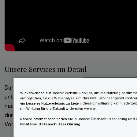
Unsere Services im Detail
Durch technische forensische Beratung
Wir verwenden auf unserer Website Cookies, um die Nutzung bestimmte
unterstützen wir Unternehmen vor, während und
ermöglichen, für die Webanalyse, um das PwC Serviceangebot kontinui
ein besseres Nutzererlebnis zu bieten. Diese Einwilligung kann jederzei
nach IT-Sicherheitsvorfällen und schützen sie
mit Wirkung für die Zukunft widerrufen werden.
durch unsere Einblicke vor zukünftigen
Nähere Informationen finden Sie in unserer Datenschutzerklärung und 
Vorkommnissen:
Richtlinie
Datenschutzerklärung