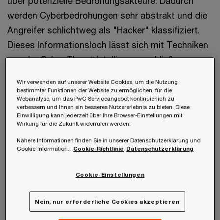
über potenzielle Bedrohungsakteure. Dadurch
werden Cyberbedrohungen sehr abstrakt und die
Angreifer schlichtweg als "Hacker" klassifiziert.
Dieses Informationsloch lässt sich mit Techniken
aus der Cyber Threat Intelligence schließen.
Wir verwenden auf unserer Website Cookies, um die Nutzung
Ob Sie Ihre Threat Intelligence Fähigkeiten gerade
bestimmter Funktionen der Website zu ermöglichen, für die
Webanalyse, um das PwC Serviceangebot kontinuierlich zu
erst aufbauen oder Ihre bereits vorhandenen
verbessern und Ihnen ein besseres Nutzererlebnis zu bieten. Diese
Möglichkeiten auf das nächste Level heben
Einwilligung kann jederzeit über Ihre Browser-Einstellungen mit
Wirkung für die Zukunft widerrufen werden.
möchten: Wir bieten Ihnen den notwendigen
Nähere Informationen finden Sie in unserer Datenschutzerklärung und
Informationsvorsprung, um Ihre
Cookie-Information.
Cookie-Richtlinie
Datenschutzerklärung
Sicherheitsmaßnahmen gezielt auszubauen und
blinde Flecken aufzudecken.
Cookie-Einstellungen
Nein, nur erforderliche Cookies akzeptieren
Kontaktieren Sie jetzt unser Team