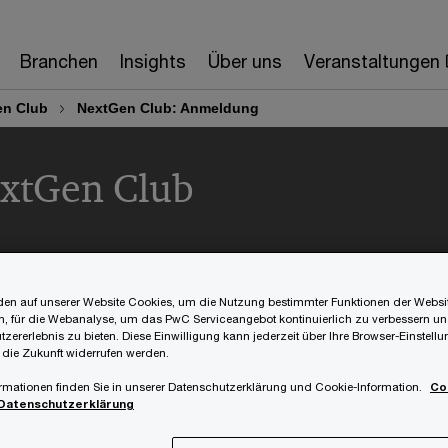
Branchen
Insights
Über uns
Veranstaltungen
en Club
NextGen Club: Anmeldung
xtGen Club
en auf unserer Website Cookies, um die Nutzung bestimmter Funktionen der Websi
, für die Webanalyse, um das PwC Serviceangebot kontinuierlich zu verbessern un
tzererlebnis zu bieten. Diese Einwilligung kann jederzeit über Ihre Browser-Einstell
 die Zukunft widerrufen werden.
Einfach ausfüllen
rmationen finden Sie in unserer Datenschutzerklärung und Cookie-Information.
Co
Datenschutzerklärung
xtGen Netzwerks