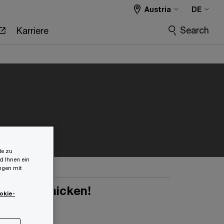
Austria
DE
Search
Karriere
te zu
d Ihnen ein
ungen mit
 und abschicken!
okie-