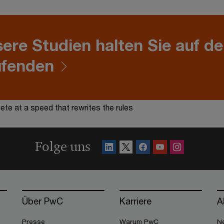
ere Studien halten Sie auf d
ufenden
te at a speed that rewrites the rules
Folge uns
Über PwC
Karriere
A
Presse
Warum PwC
Ne