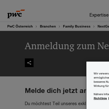
Skip
Skip
to
to
Expertise
content
footer
PwC Österreich
Branchen
Family Business
NextG
Anmeldung zum Ne
Wir verwend
ermöglichen
besseres Nu
Wirkung für
Melde dich jetzt an!
Nähere Info
Richtlinie
Du möchtest Teil unseres exklusiven Ne