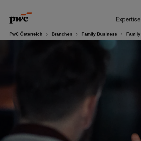
Skip
Skip
to
to
Expertise
content
footer
PwC Österreich
Branchen
Family Business
Family