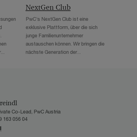
NextGen Club
ösungen
PwC‘s NextGen Club ist eine
d
exklusive Plattform, über die sich
.
junge Familienunternehmer
hen
austauschen können. Wir bringen die
...
nächste Generation der...
reindl
rivate Co-Lead, PwC Austria
9 163 056 04
l