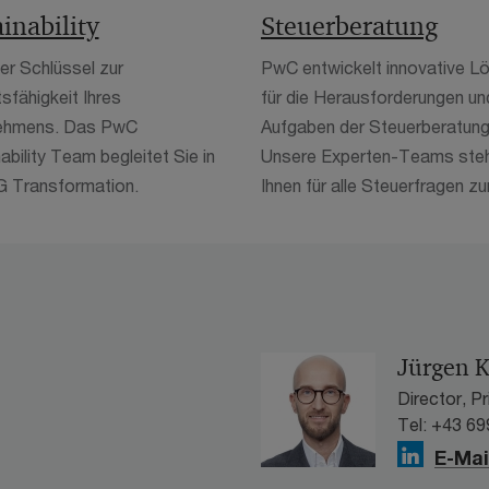
inability
Steuerberatung
r Schlüssel zur
PwC entwickelt innovative L
sfähigkeit Ihres
für die Herausforderungen un
ehmens. Das PwC
Aufgaben der Steuerberatung
ability Team begleitet Sie in
Unsere Experten-Teams ste
G Transformation.
Ihnen für alle Steuerfragen zur
Jürgen K
Director, P
Tel: +43 69
E-Mai