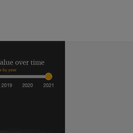
value over time
ta by year
2019
2020
2021