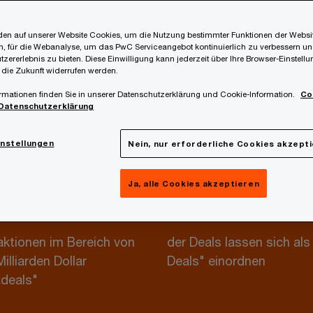
 Studie 2022
en auf unserer Website Cookies, um die Nutzung bestimmter Funktionen der Websi
, für die Webanalyse, um das PwC Serviceangebot kontinuierlich zu verbessern un
 Investitionen von Family Offices in
tzererlebnis zu bieten. Diese Einwilligung kann jederzeit über Ihre Browser-Einstell
 die Zukunft widerrufen werden.
rmationen finden Sie in unserer Datenschutzerklärung und Cookie-Information.
Co
Datenschutzerklärung
instellungen
Nein, nur erforderliche Cookies akzept
Ja, alle Cookies akzeptieren
33%
ktionen im Bereich von
der Deals lassen sich als
Milliarden Dollar
Deals" einordnen
deals"