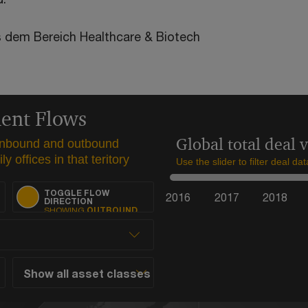
s dem Bereich Healthcare & Biotech
ment Flows
Global total deal 
 inbound and outbound
y offices in that teritory
Use the slider to filter deal da
TOGGLE FLOW
2016
2017
2018
DIRECTION
SHOWING
OUTBOUND
FLOWS
TOGGLE FLOW
DIRECTION
SHOWING
INBOUND
FLOWS