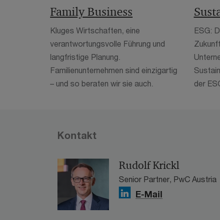
Family Business
Susta
Kluges Wirtschaften, eine
ESG: De
verantwortungsvolle Führung und
Zukunft
langfristige Planung.
Untern
Familienunternehmen sind einzigartig
Sustain
– und so beraten wir sie auch.
der ES
Kontakt
Rudolf Krickl
Senior Partner, PwC Austria
E-Mail