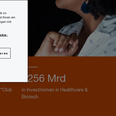
te zu
d Ihnen ein
ungen mit
okie-
ieren
$256 Mrd
 "Club
in Investitionen in Healthcare &
Biotech