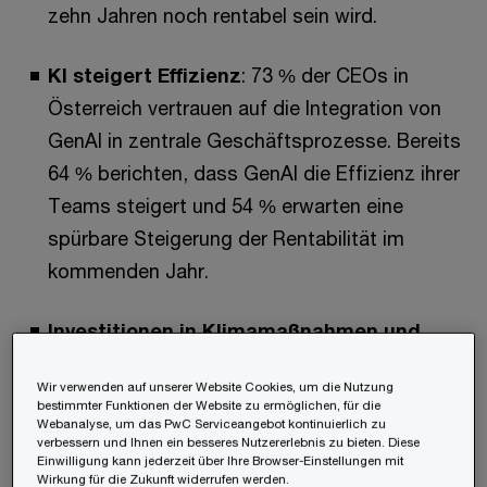
zehn Jahren noch rentabel sein wird.
KI steigert Effizienz
: 73 % der CEOs in
Österreich vertrauen auf die Integration von
GenAI in zentrale Geschäftsprozesse. Bereits
64 % berichten, dass GenAI die Effizienz ihrer
Teams steigert und 54 % erwarten eine
spürbare Steigerung der Rentabilität im
kommenden Jahr.
Investitionen in Klimamaßnahmen und
Nachhaltigkeit zahlen sich aus
: Einer von
Wir verwenden auf unserer Website Cookies, um die Nutzung
drei CEOs gibt an, dass die in den letzten fünf
bestimmter Funktionen der Website zu ermöglichen, für die
Jahren getätigten klimafreundlichen
Webanalyse, um das PwC Serviceangebot kontinuierlich zu
verbessern und Ihnen ein besseres Nutzererlebnis zu bieten. Diese
Investitionen zu höheren Einnahmen geführt
Einwilligung kann jederzeit über Ihre Browser-Einstellungen mit
Wirkung für die Zukunft widerrufen werden.