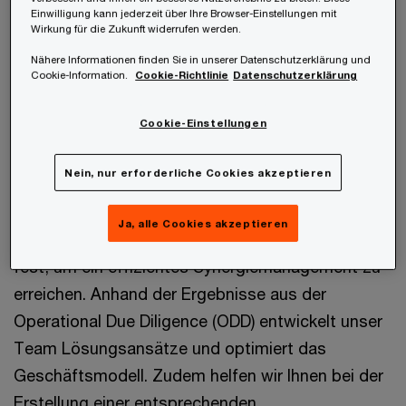
Einwilligung kann jederzeit über Ihre Browser-Einstellungen mit
negativ beeinflussen könnten? Wie minimiere ich
Wirkung für die Zukunft widerrufen werden.
Störungen im Geschäftsbetrieb während und
Nähere Informationen finden Sie in unserer Datenschutzerklärung und
nach der Übernahme?
Cookie-Information.
Cookie-Richtlinie
Datenschutzerklärung
Cookie-Einstellungen
Unsere Experten im Bereich Post Merger
Integration (PMI) helfen Ihnen bereits vor dem
Nein, nur erforderliche Cookies akzeptieren
Abschluss der Transaktion, Ihre Fragen zu klären
und sich effizient auf den Day One vorzubereiten.
Ja, alle Cookies akzeptieren
Gemeinsam legen wir klare Strukturen und Ziele
fest, um ein effizientes Synergiemanagement zu
erreichen. Anhand der Ergebnisse aus der
Operational Due Diligence (ODD) entwickelt unser
Team Lösungsansätze und optimiert das
Geschäftsmodell. Zudem helfen wir Ihnen bei der
Erstellung einer entsprechenden