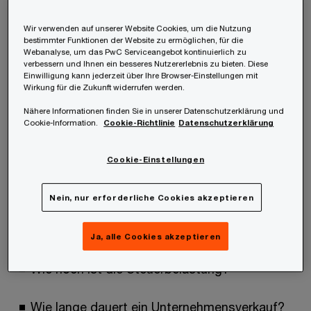
Wir verwenden auf unserer Website Cookies, um die Nutzung
bestimmter Funktionen der Website zu ermöglichen, für die
Webanalyse, um das PwC Serviceangebot kontinuierlich zu
verbessern und Ihnen ein besseres Nutzererlebnis zu bieten. Diese
Einwilligung kann jederzeit über Ihre Browser-Einstellungen mit
Wirkung für die Zukunft widerrufen werden.
Nähere Informationen finden Sie in unserer Datenschutzerklärung und
Cookie-Information.
Cookie-Richtlinie
Datenschutzerklärung
Cookie-Einstellungen
Eigentümer stellen sich in dem Zusammenhang
häufig folgende Fragen:
Nein, nur erforderliche Cookies akzeptieren
Welchen Kaufpreis kann ich erwarten?
Ja, alle Cookies akzeptieren
Wie hoch ist die Steuerbelastung?
Wie lange dauert ein Unternehmensverkauf?