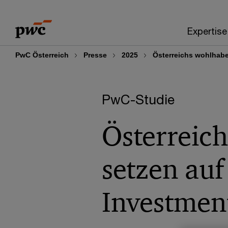
Skip
Skip
to
to
Expertise
content
footer
PwC Österreich
Presse
2025
Österreichs wohlhabe
PwC-Studie
Österreic
setzen auf
Investmen