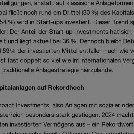
eiligungen, anstatt auf klassische Anlageformen
l fließt noch rund ein Drittel (30 %) des Kapitals
(54 %) wird in Start-ups investiert. Dieser Trend s
der: Der Anteil der Start-up-Investments hat sich 
t und liegt aktuell bei 36 %. Dennoch bleibt Bet
 59 % der investierten Mittel entfallen nach wie v
ist fast doppelt so viel wie im internationalen Ver
e traditionelle Anlagestrategie hierzulande.
pitalanlagen auf Rekordhoch
mpact Investments, also Anlagen mit sozialer ode
Österreich besonders stark gestiegen. 2024 macht
en investierten Vermögens aus – ein Rekordwert
 sich heimische Family Offices im Gesundheitsber