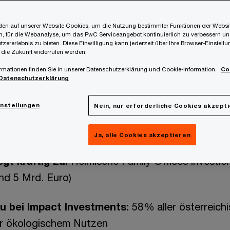
en auf unserer Website Cookies, um die Nutzung bestimmter Funktionen der Websi
i 17, 2025
, für die Webanalyse, um das PwC Serviceangebot kontinuierlich zu verbessern un
tzererlebnis zu bieten. Diese Einwilligung kann jederzeit über Ihre Browser-Einstell
 die Zukunft widerrufen werden.
rmationen finden Sie in unserer Datenschutzerklärung und Cookie-Information.
Co
Datenschutzerklärung
instellungen
Nein, nur erforderliche Cookies akzept
mehr Wirkung: 5,3 Mrd. US-Dollar investiert – 
gung mit sozialem oder ökologischem Impact
Ja, alle Cookies akzeptieren
egt kräftig zu:
Heimische Family Offices investier
nd 5 Mrd. Euro)
u bei Impact Investments:
58 % aller österreich
r ökologischem Nutzen