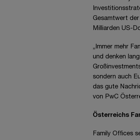
Investitionsstra
Gesamtwert der I
Milliarden US-Dol
„Immer mehr Fami
und denken langf
Großinvestments.
sondern auch Eu
das gute Nachric
von PwC Österre
Österreichs Fa
Family Offices 