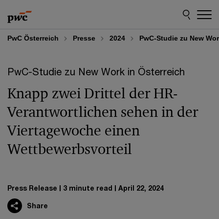
Skip
Skip
to
to
content
footer
PwC Österreich
Presse
2024
PwC-Studie zu New Work
PwC-Studie zu New Work in Österreich
Knapp zwei Drittel der HR-
Verantwortlichen sehen in der
Viertagewoche einen
Wettbewerbsvorteil
Press Release
3 minute read
April 22, 2024
Share