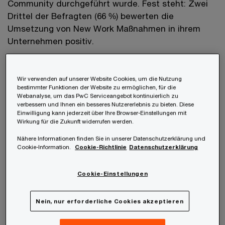
Community durchgeführt wurde. Fest steht: Zwei
Drittel der Befragten (66 %) bewerten die
Umsetzung von New Work Maßnahmen in ihrem
Unternehmen positiv.
Homeoffice und Gleitzeit sind gekommen, um zu
bleiben
Wir verwenden auf unserer Website Cookies, um die Nutzung
bestimmter Funktionen der Website zu ermöglichen, für die
Flexible Arbeitszeiten und -orte, durch die
Webanalyse, um das PwC Serviceangebot kontinuierlich zu
Mitarbeiter:innen selbstbestimmt arbeiten können,
verbessern und Ihnen ein besseres Nutzererlebnis zu bieten. Diese
Einwilligung kann jederzeit über Ihre Browser-Einstellungen mit
sind wesentliche Aspekte von New Work.
Wirkung für die Zukunft widerrufen werden.
Insbesondere der Trend zum Homeoffice hat sich –
Nähere Informationen finden Sie in unserer Datenschutzerklärung und
unter anderem bedingt durch die Covid-19-
Cookie-Information.
Cookie-Richtlinie
Datenschutzerklärung
Pandemie – in den letzten Jahren deutlich
verstärkt. Das spiegelt sich auch in den
Cookie-Einstellungen
Studienergebnissen wider. So geben die befragten
HR-Verantwortlichen an, dass Homeoffice (98 %)
Nein, nur erforderliche Cookies akzeptieren
neben Gleitzeit (92 %) zu den gängigsten flexiblen
Arbeitsmodellen in ihrem Unternehmen zählt. Die