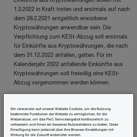
1.3.2022 in Kraft treten und erstmals auf nach
dem 28.2.2021 entgeltlich erworbene
Kryptowährungen anwendbar sein. Die
Verpflichtung zum KESt-Abzug soll erstmals
für Einkünfte aus Kryptowährungen, die nach
dem 31.12.2022 anfallen, gelten. Für im
Kalenderjahr 2022 anfallende Einkünfte aus
Kryptowährungen soll freiwillig eine KESt-
Abzug vorgenommen werden können.
Wir verwenden auf unserer Website Cookies, um die Nutzung
2. Derzeit gültige Rechtslage
bestimmter Funktionen der Website zu ermöglichen, für die
Webanalyse, um das PwC Serviceangebot kontinuierlich zu
verbessern und Ihnen ein besseres Nutzererlebnis zu bieten. Diese
(a) Kauf und Verkauf mittels Fiat-Währung
Einwilligung kann jederzeit über Ihre Browser-Einstellungen mit
Wirkung für die Zukunft widerrufen werden.