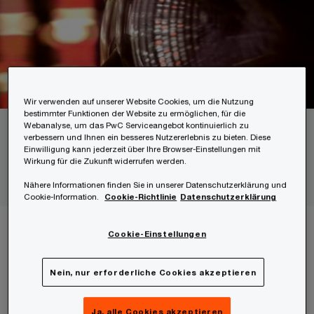
Wir verwenden auf unserer Website Cookies, um die Nutzung
bestimmter Funktionen der Website zu ermöglichen, für die
Webanalyse, um das PwC Serviceangebot kontinuierlich zu
verbessern und Ihnen ein besseres Nutzererlebnis zu bieten. Diese
Anwendungsfall
Einwilligung kann jederzeit über Ihre Browser-Einstellungen mit
Wirkung für die Zukunft widerrufen werden.
SAP 1st Level Customer Support
Nähere Informationen finden Sie in unserer Datenschutzerklärung und
Cookie-Information.
Cookie-Richtlinie
Datenschutzerklärung
Cookie-Einstellungen
Der SAP Digital HelpDesk Assistent ist perfekt
geeignet, um den First Level Support für SAP-
Nein, nur erforderliche Cookies akzeptieren
Anfragen zu automatisieren. Durch den Einsatz
Ja, alle Cookies akzeptieren