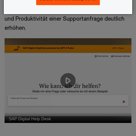
eines fine-tuned LLMs und einer robusten
Datenintegration kann der HelpDesk die Effizienz
und Produktivität einer Supportanfrage deutlich
erhöhen.