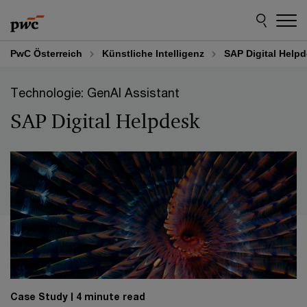
Skip
Skip
to
to
content
footer
PwC Österreich
Künstliche Intelligenz
SAP Digital Help
Technologie: GenAI Assistant
SAP Digital Helpdesk
Case Study
4 minute read