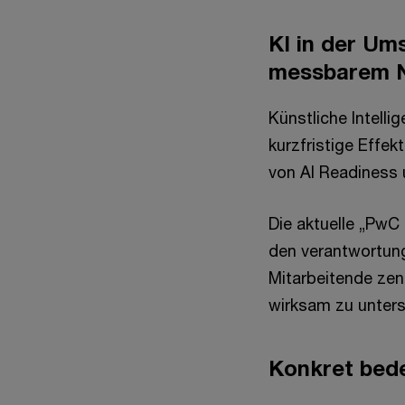
KI in der Um
messbarem 
Künstliche Intelli
kurzfristige Effe
von AI Readiness
Die aktuelle „PwC
den verantwortung
Mitarbeitende zen
wirksam zu unters
Konkret bede