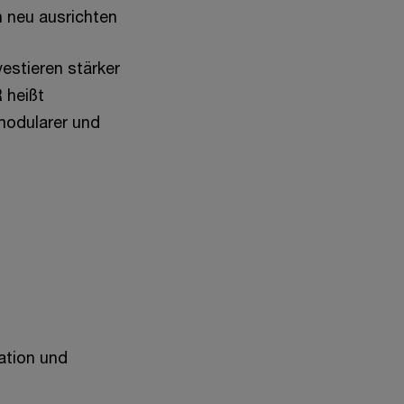
n neu ausrichten
vestieren stärker
 heißt
 modularer und
ation und