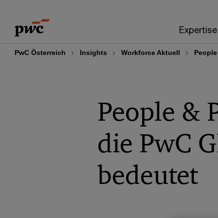
Skip
Skip
to
to
Expertise
content
footer
PwC Österreich
Insights
Workforce Aktuell
People
People & 
die PwC G
bedeutet