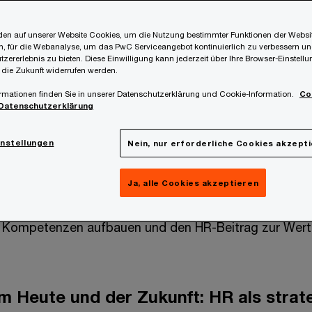
026
en auf unserer Website Cookies, um die Nutzung bestimmter Funktionen der Websi
, für die Webanalyse, um das PwC Serviceangebot kontinuierlich zu verbessern un
tzererlebnis zu bieten. Diese Einwilligung kann jederzeit über Ihre Browser-Einstell
 die Zukunft widerrufen werden.
rmationen finden Sie in unserer Datenschutzerklärung und Cookie-Information.
Co
EO Survey zeigt: Unternehmen agieren in einem Umfe
Datenschutzerklärung
rägt durch wirtschaftliche Volatilität, geopolitische
gischen Wandel. Gleichzeitig treiben CEOs Innovation,
instellungen
Nein, nur erforderliche Cookies akzept
sfelder gezielt voran.
Ja, alle Cookies akzeptieren
sich daraus ein klarer Auftrag: Transformation mitgest
e Kompetenzen aufbauen und den HR-Beitrag zur Wer
 Heute und der Zukunft: HR als strat