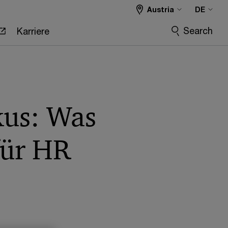
Austria
DE
Search
Karriere
kus: Was
für HR