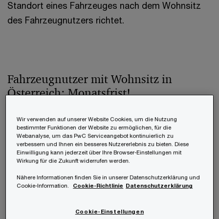
Standort eines Fahrzeuges nach dem Wohnsitz
des Fahrzeugnutzers richtet.
Fahrzeugnutzer mit Wohnsitz in
Österreich: Monatsfrist!
Wir verwenden auf unserer Website Cookies, um die Nutzung
Generell dürfen Fahrzeugnutzer mit
bestimmter Funktionen der Website zu ermöglichen, für die
österreichischem Wohnsitz und
Webanalyse, um das PwC Serviceangebot kontinuierlich zu
verbessern und Ihnen ein besseres Nutzererlebnis zu bieten. Diese
Lebensmittelpunkt in Österreich nur Fahrzeuge
Einwilligung kann jederzeit über Ihre Browser-Einstellungen mit
Wirkung für die Zukunft widerrufen werden.
mit inländischer Zulassung und inländischem
Nähere Informationen finden Sie in unserer Datenschutzerklärung und
Kennzeichen lenken. Um diese zu erlangen, muss
Cookie-Information.
Cookie-Richtlinie
Datenschutzerklärung
eine gültige KFZ-Haftpflichtversicherung
abgeschlossen werden. Spätestens mit der
Cookie-Einstellungen