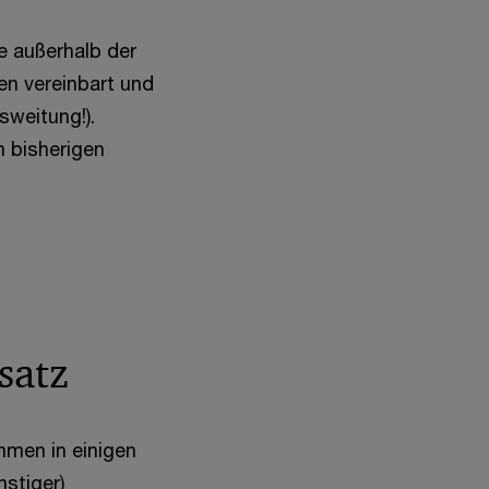
e außerhalb der
n vereinbart und
sweitung!).
m bisherigen
satz
mmen in einigen
nstiger)