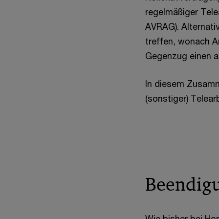
regelmäßiger Telea
AVRAG). Alternati
treffen, wonach Ar
Gegenzug einen an
In diesem Zusamme
(sonstiger) Telear
Beendig
Wie bisher bei Ho