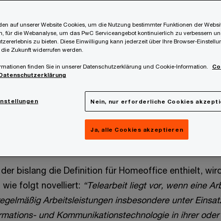
en auf unserer Website Cookies, um die Nutzung bestimmter Funktionen der Websi
, für die Webanalyse, um das PwC Serviceangebot kontinuierlich zu verbessern un
serem
Beitrag vom 22.08.2024
berichtet, ist nun mit 0
tzererlebnis zu bieten. Diese Einwilligung kann jederzeit über Ihre Browser-Einstell
 die Zukunft widerrufen werden.
esetz“ in Kraft getreten.
rmationen finden Sie in unserer Datenschutzerklärung und Cookie-Information.
Co
Datenschutzerklärung
werden hiermit die bisher nur für Homeoffice beste
timmungen auf andere Formen mobiler Arbeit ausgede
instellungen
Nein, nur erforderliche Cookies akzept
n von Telearbeit
Ja, alle Cookies akzeptieren
er bislang die Definition für Homeoffice enthielt, wir
wie folgt novelliert:
“Telearbeit liegt vor, wenn eine A
egelmäßig Arbeitsleistungen insbesondere unter Einsat
formations- und Kommunikationstechnologie in ihrer ode