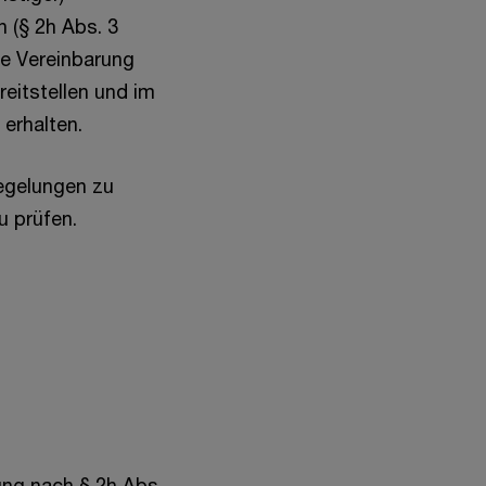
n (§ 2h Abs. 3
ne Vereinbarung
reitstellen und im
erhalten.
egelungen zu
u prüfen.
rung nach § 2h Abs