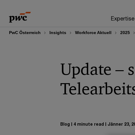
Skip
Skip
to
to
Expertise
content
footer
PwC Österreich
Insights
Workforce Aktuell
2025
Update – s
Telearbeit
Blog
4 minute read
Jänner 23, 2