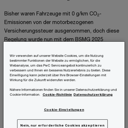
Bisher waren Fahrzeuge mit 0 g/km CO
-
2
Emissionen von der motorbezogenen
Versicherungssteuer ausgenommen, doch diese
Regelung wurde nun mit dem BSMG 2025
aufgehoben. Das bedeutet, dass nun auch für rein
elektrische Fahrzeuge mit 0 g/km CO
-
Wir verwenden auf unserer Website Cookies, um die Nutzung
2
bestimmter Funktionen der Website zu ermöglichen, für die
Emissionen Versicherungssteuer anfällt. Die
Webanalyse, um das PwC Serviceangebot kontinuierlich zu
verbessern und Ihnen ein besseres Nutzererlebnis zu bieten. Diese
motorbezogene Versicherungssteuer ist direkt an
Einwilligung kann jederzeit über Ihre Browser-Einstellungen mit
Wirkung für die Zukunft widerrufen werden.
das Bestehen einer KFZ-Haftpflichtversicherung
gekoppelt und wird nunmehr gemeinsam mit
Nähere Informationen finden Sie in unserer Datenschutzerklärung und
Cookie-Information.
Cookie-Richtlinie
Datenschutzerklärung
dieser vorgeschrieben.
Cookie-Einstellungen
Die Berechnung der motorbezogenen
Versicherungssteuer für elektrische
Nein, nur erforderliche Cookies akzeptieren