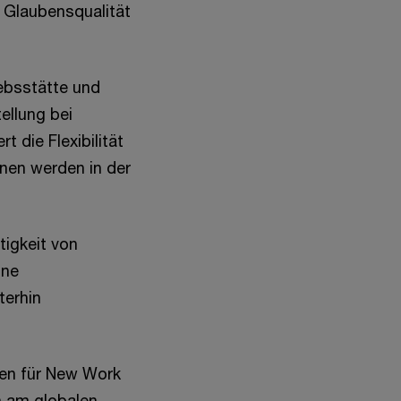
 Glaubensqualität
iebsstätte und
ellung bei
 die Flexibilität
onen werden in der
tigkeit von
ine
terhin
ten für New Work
h am globalen