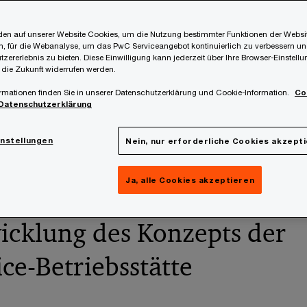
5
en auf unserer Website Cookies, um die Nutzung bestimmter Funktionen der Websi
, für die Webanalyse, um das PwC Serviceangebot kontinuierlich zu verbessern un
tzererlebnis zu bieten. Diese Einwilligung kann jederzeit über Ihre Browser-Einstell
 die Zukunft widerrufen werden.
rmationen finden Sie in unserer Datenschutzerklärung und Cookie-Information.
Co
 hat das Bundesministerium für Finanzen (BMF) den W
Datenschutzerklärung
hnungspreisrichtlinien 2021 (VPR 2021) veröffentlicht.
ungen und Klarstellungen zur abkommensrechtlichen B
instellungen
Nein, nur erforderliche Cookies akzept
Ja, alle Cookies akzeptieren
icklung des Konzepts der
ce-Betriebsstätte