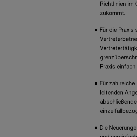
Richtlinien i
zukommt.
Für die Praxis
Vertreterbetri
Vertretertätig
grenzüberschre
Praxis einfach
Für zahlreiche
leitenden Ange
abschließenden
einzelfallbezo
Die Neuerungen
und vereinfach