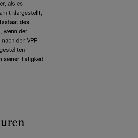
r, als es
mit klargestellt,
tsstaat des
l, wenn der
ll nach den VPR
gestellten
 seiner Tätigkeit
turen