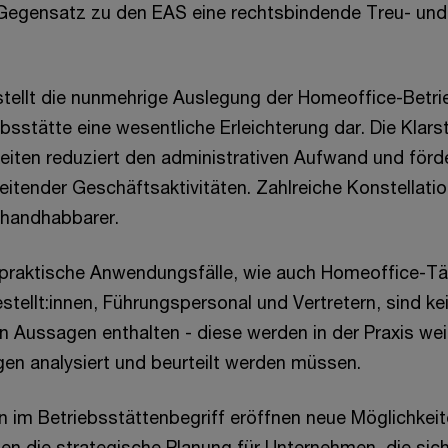
m Gegensatz zu den EAS eine rechtsbindende Treu- und
 stellt die nunmehrige Auslegung der Homeoffice-Betr
ebsstätte eine wesentliche Erleichterung dar. Die Klarst
keiten reduziert den administrativen Aufwand und fördert
itender Geschäftsaktivitäten. Zahlreiche Konstellati
 handhabbarer.
 praktische Anwendungsfälle, wie auch Homeoffice-Tä
stellt:innen, Führungspersonal und Vertretern, sind ke
 Aussagen enthalten - diese werden in der Praxis wei
gen analysiert und beurteilt werden müssen.
 im Betriebsstättenbegriff eröffnen neue Möglichkei
en die strategische Planung für Unternehmen, die sic