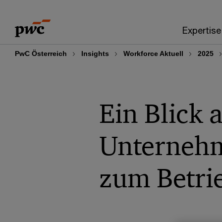
Skip
Skip
to
to
Expertise
content
footer
PwC Österreich
Insights
Workforce Aktuell
2025
Ein Blick 
Unternehm
zum Betrie