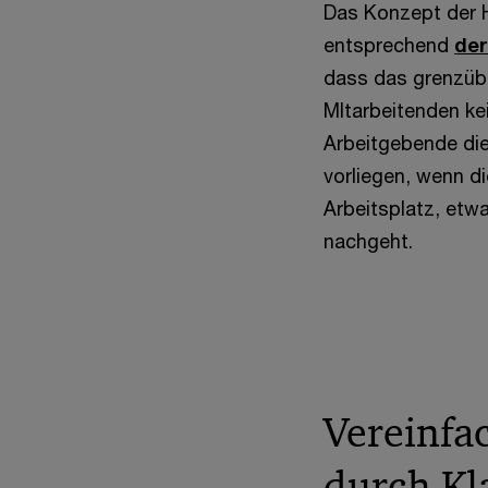
Das Konzept der H
entsprechend
der
dass das grenzüb
MItarbeitenden ke
Arbeitgebende die
vorliegen, wenn d
Arbeitsplatz, etw
nachgeht.
Vereinfa
durch Kl