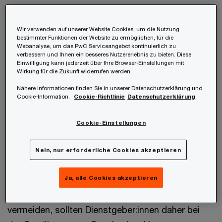
Betriebsübung / Unverbindlichkeit
Wir verwenden auf unserer Website Cookies, um die Nutzung
bestimmter Funktionen der Website zu ermöglichen, für die
Grundsätzlich handelt es sich bei
Webanalyse, um das PwC Serviceangebot kontinuierlich zu
verbessern und Ihnen ein besseres Nutzererlebnis zu bieten. Diese
Weihnachtsgeschenken in der Regel um
Einwilligung kann jederzeit über Ihre Browser-Einstellungen mit
Wirkung für die Zukunft widerrufen werden.
freiwillige Leistungen des Unternehmens
an
Nähere Informationen finden Sie in unserer Datenschutzerklärung und
die Mitarbeitenden, die daher auch nicht
Cookie-Information.
Cookie-Richtlinie
Datenschutzerklärung
einklagbar sind bzw. sein sollen.
Cookie-Einstellungen
Allerdings kann eine sogenannte
betriebliche
Übung
(also ein Rechtsanspruch der
Nein, nur erforderliche Cookies akzeptieren
Mitarbeitenden) entstehen, wenn Geschenke über
mehrere Jahre hinweg
gleichförmig und
Ja, alle Cookies akzeptieren
vorbehaltlos
gewährt werden. Um dies zu
vermeiden, sollten Dienstgeber:innen daher bei