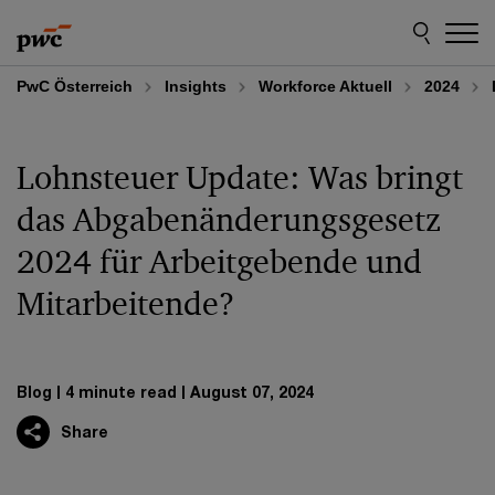
Skip
Skip
to
to
content
footer
PwC Österreich
Insights
Workforce Aktuell
2024
Lohnsteuer Update: Was bringt
das Abgabenänderungsgesetz
2024 für Arbeitgebende und
Mitarbeitende?
Blog
4 minute read
August 07, 2024
Share