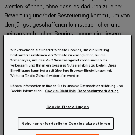
werden können, ohne dass es dadurch zu einer
Bewertung und/oder Besteuerung kommt, um von
den jüngst geschaffenen lohnsteuerlichen und
beitragsrechtlichen Begünstigungen in diesem
Bereich zu profitieren. Hauptaugenmerk der
Wir verwenden auf unserer Website Cookies, um die Nutzung
Begünstigung ist der Aufschub der (Lohn-)
bestimmter Funktionen der Website zu ermöglichen, für die
Steuerpflicht und SV-Beitragspflicht, sowie die
Webanalyse, um das PwC Serviceangebot kontinuierlich zu
verbessern und Ihnen ein besseres Nutzererlebnis zu bieten. Diese
vereinfachte Beteiligungsbewertung.
Einwilligung kann jederzeit über Ihre Browser-Einstellungen mit
Wirkung für die Zukunft widerrufen werden.
Diesbezüglich verweisen wir gerne auf unseren
Nähere Informationen finden Sie in unserer Datenschutzerklärung und
Cookie-Information.
Cookie-Richtlinie
Datenschutzerklärung
Blogbeitrag zur neuen Start-Up-
Mitarbeiterbeteiligung
Cookie-Einstellungen
Nein, nur erforderliche Cookies akzeptieren