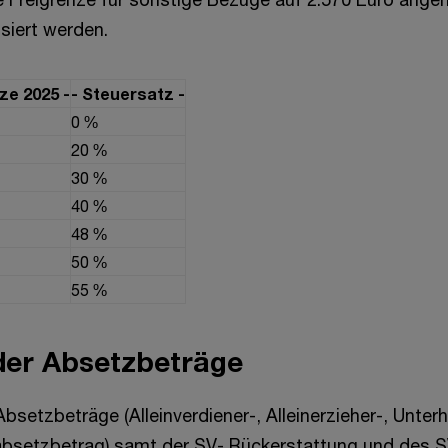
isiert werden.
e 2025 -
- Steuersatz -
0 %
20 %
30 %
40 %
48 %
50 %
55 %
der Absetzbeträge
bsetzbeträge (Alleinverdiener-, Alleinerzieher-, Unterh
absetzbetrag) samt der SV- Rückerstattung und des 