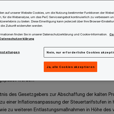
en auf unserer Website Cookies, um die Nutzung bestimmter Funktionen der Websi
, für die Webanalyse, um das PwC Serviceangebot kontinuierlich zu verbessern un
g der kalten Progression
tzererlebnis zu bieten. Diese Einwilligung kann jederzeit über Ihre Browser-Einstell
 die Zukunft widerrufen werden.
rmationen finden Sie in unserer Datenschutzerklärung und Cookie-Information.
Co
Datenschutzerklärung
durch die sogenannte „kalte Progression“ verursachte 
rlich abzugelten. Unter dem auch medial in jüngster 
instellungen
Nein, nur erforderliche Cookies akzept
en Begriff der kalten Progression ist jener Effekt zu v
inflationsbedingten Lohnerhöhungen zu einer steuerlic
Ja, alle Cookies akzeptieren
ichtigen führen, wenn die Tarifstufen nicht ebenfalls
angepasst werden.
tnis des Gesetzgebers zur Abschaffung der kalten P
zu einer Inflationsanpassung der Steuertarifstufen in
owie zu weiteren Entlastungsmaßnahmen in Höhe des v