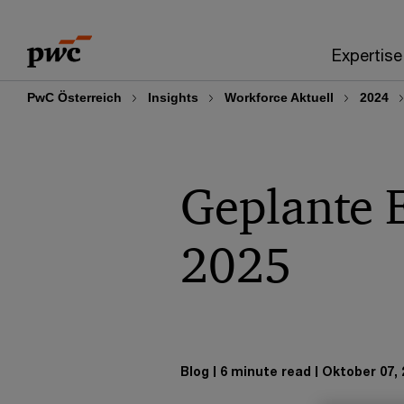
Skip
Skip
to
to
Expertise
content
footer
PwC Österreich
Insights
Workforce Aktuell
2024
Geplante 
2025
Blog
6 minute read
Oktober 07, 