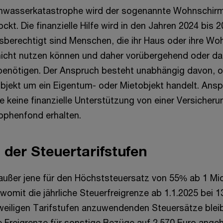
hwasserkatastrophe wird der sogenannte Wohnschirm 
ckt. Die finanzielle Hilfe wird in den Jahren 2024 bis
berechtigt sind Menschen, die ihr Haus oder ihre W
icht nutzen können und daher vorübergehend oder da
benötigen. Der Anspruch besteht unabhängig davon, o
jekt um ein Eigentum- oder Mietobjekt handelt. Ansp
e keine finanzielle Unterstützung von einer Versicher
ophenfond erhalten.
der Steuertarifstufen
(außer jene für den Höchststeuersatz von 55% ab 1 Mi
omit die jährliche Steuerfreigrenze ab 1.1.2025 bei 1
 jeweiligen Tarifstufen anzuwendenden Steuersätze blei
 Freigrenze für sonstige Bezüge auf 2.570 Euro ange