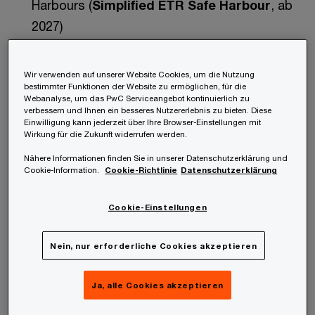
Harbours (
Simplified ETR Safe Harbour
, ab
2027)
einen neuen Safe Harbour für steuerliche
Wir verwenden auf unserer Website Cookies, um die Nutzung
Begünstigungen auf Substanzbasis
bestimmter Funktionen der Website zu ermöglichen, für die
Webanalyse, um das PwC Serviceangebot kontinuierlich zu
(
Substance-based Tax Incentive Safe
verbessern und Ihnen ein besseres Nutzererlebnis zu bieten. Diese
Einwilligung kann jederzeit über Ihre Browser-Einstellungen mit
Harbour
, ab 2026),
Wirkung für die Zukunft widerrufen werden.
Nähere Informationen finden Sie in unserer Datenschutzerklärung und
einen neuen
Side-by-Side-Safe Harbour
als
Cookie-Information.
Cookie-Richtlinie
Datenschutzerklärung
abgestimmten Lösungsansatz mit den USA
sowie einen neuen Ultimate Parent Entity-Safe
Cookie-Einstellungen
Harbour (
UPE Safe Harbour
) ab 2026.
Nein, nur erforderliche Cookies akzeptieren
Ja, alle Cookies akzeptieren
Zielsetzung