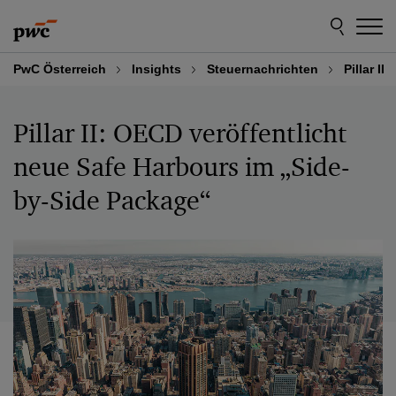
Skip
Skip
to
to
content
footer
PwC Österreich
Insights
Steuernachrichten
Pillar II
Pillar II: OECD veröffentlicht
neue Safe Harbours im „Side-
by-Side Package“