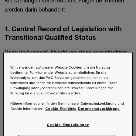
Klarstellungen veröffentlicht. Folgende Themen
werden darin behandelt:
1. Central Record of Legislation with
Transitional Qualified Status
Nach (teilweisem) Abschluss eines vereinfachten
Verfahrens zur Überprüfung der nationalen
Wir verwenden auf unserer Website Cookies, um die Nutzung
Umsetzungsgesetze hat die OECD eine erste
bestimmter Funktionen der Website zu ermöglichen, für die
Webanalyse, um das PwC Serviceangebot kontinuierlich zu
Liste veröffentlicht, in denen
verbessern und Ihnen ein besseres Nutzererlebnis zu bieten. Diese
Steuerhoheitsgebiete mit einer anerkannten PES-
Einwilligung kann jederzeit über Ihre Browser-Einstellungen mit
Wirkung für die Zukunft widerrufen werden.
Regelung oder NES-Regelung samt NES-Safe-
Nähere Informationen finden Sie in unserer Datenschutzerklärung und
Harbour Status angeführt werden. Diese
Cookie-Information.
Cookie-Richtlinie
Datenschutzerklärung
temporäre Anerkennung gilt bis zum Abschluss
einer, von der OECD durchgeführten,
Cookie-Einstellungen
umfassenden Überprüfung. Entsprechend des