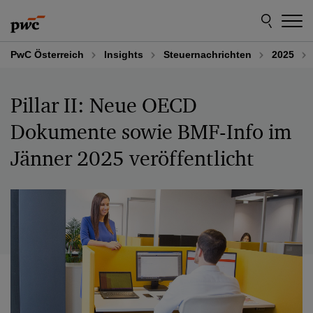
Skip
Skip
to
to
content
footer
PwC Österreich
Insights
Steuernachrichten
2025
Pillar II: Neue OECD
Dokumente sowie BMF-Info im
Jänner 2025 veröffentlicht