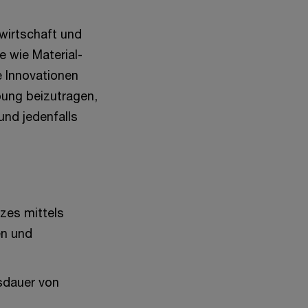
wirtschaft und
 wie Material-
 Innovationen
bung beizutragen,
und jedenfalls
zes mittels
en und
sdauer von