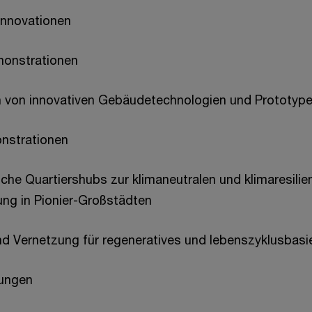
innovationen
monstrationen
n von innovativen Gebäudetechnologien und Prototyp
onstrationen
sche Quartiershubs zur klimaneutralen und klimaresilie
ung in Pionier-Großstädten
und Vernetzung für regeneratives und lebenszyklusbas
tungen