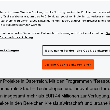
und klim
en auf unserer Website Cookies, um die Nutzung bestimmter Funktionen der Websi
, für die Webanalyse, um das PwC Serviceangebot kontinuierlich zu verbessern un
tzererlebnis zu bieten. Diese Einwilligung kann jederzeit über Ihre Browser-Einstell
 die Zukunft widerrufen werden.
rmationen finden Sie in unserer Datenschutzerklärung und Cookie-Information.
Co
Datenschutzerklärung
instellungen
Nein, nur erforderliche Cookies akzept
Ja, alle Cookies akzeptieren
ium für Innovation, Mobilität und Infrastruktur (BMIMI
 fördert durch zwei neue Ausschreibungen die Umset
r Projekte in Österreich. Mit den Programmen "Ress
aneutrale Stadt – Technologien und Innovationen für d
n insgesamt mehr als EUR 44 Millionen zur Verfügung
jekte in den Bereichen Kreislaufwirtschaft und urbane 