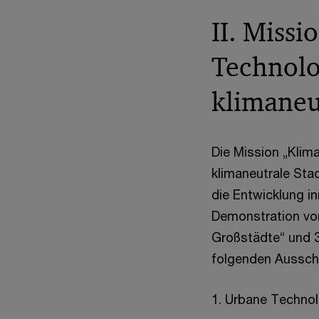
II. Missi
Technolo
klimaneu
Die Mission „Klim
klimaneutrale Sta
die Entwicklung i
Demonstration von 
Großstädte“ und 37
folgenden Aussch
1. Urbane Techno