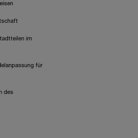
eisen
tschaft
adtteilen im
ndelanpassung für
n des