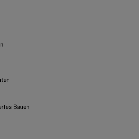
en
nten
iertes Bauen