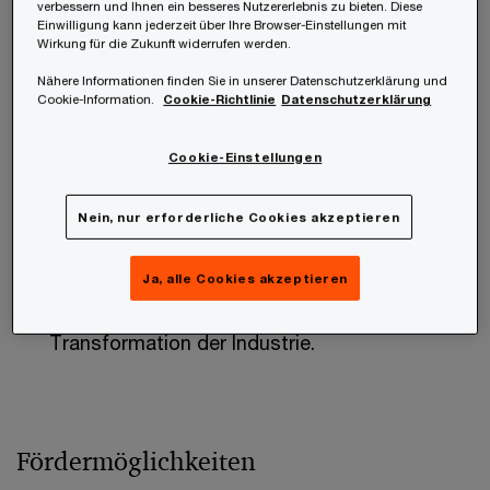
verbessern und Ihnen ein besseres Nutzererlebnis zu bieten. Diese
19. September 2024
: Einreichfrist für die
Einwilligung kann jederzeit über Ihre Browser-Einstellungen mit
Wirkung für die Zukunft widerrufen werden.
Investitionsförderung - Transformation der
Nähere Informationen finden Sie in unserer Datenschutzerklärung und
Industrie;
Cookie-Information.
Cookie-Richtlinie
Datenschutzerklärung
31. Oktober 2024:
Einreichfrist für die Module
Cookie-Einstellungen
I, II, IV und V der F&E-Förderung - FTI-Initiative
für die Transformation der Industrie;
Nein, nur erforderliche Cookies akzeptieren
28. März 2025:
Einreichfrist für Modul III der
Ja, alle Cookies akzeptieren
F&E-Förderung - FTI-Initiative für die
Transformation der Industrie.
Fördermöglichkeiten