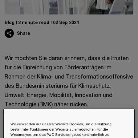
Blog
2 minute read
02 Sep 2024
Share
Wir möchten Sie daran erinnern, dass die Fristen
für die Einreichung von Förderanträgen im
Rahmen der Klima- und Transformationsoffensive
des Bundesministeriums für Klimaschutz,
Umwelt, Energie, Mobilität, Innovation und
Technologie (BMK) näher rücken.
Wichtige Fristen
Wir verwenden auf unserer Website Cookies, um die Nutzung
bestimmter Funktionen der Website zu ermöglichen, für die
Webanalyse, um das PwC Serviceangebot kontinuierlich zu