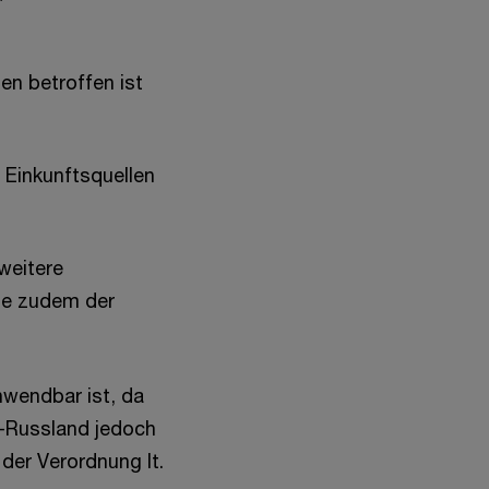
en betroffen ist
 Einkunftsquellen
weitere
ige zudem der
nwendbar ist, da
h-Russland jedoch
er Verordnung lt.