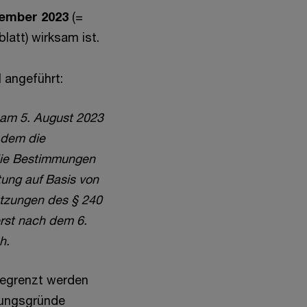
zember 2023
(=
att) wirksam ist.
 angeführt:
t am 5. August 2023
 dem die
die Bestimmungen
tung auf Basis von
tzungen des § 240
rst nach dem 6.
h.
gegrenzt werden
chungsgründe