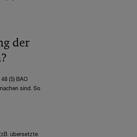
ng der
n?
 48 (5) BAO
 machen sind. So
(zB. übersetzte