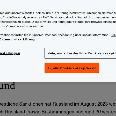
en auf unserer Website Cookies, um die Nutzung bestimmter Funktionen der Websi
, für die Webanalyse, um das PwC Serviceangebot kontinuierlich zu verbessern un
tzererlebnis zu bieten. Diese Einwilligung kann jederzeit über Ihre Browser-Einstell
 die Zukunft widerrufen werden.
rmationen finden Sie in unserer Datenschutzerklärung und Cookie-Information.
Co
Datenschutzerklärung
 August 2023 hat Russland weite Teile des DBA Öster
h erfolgter (deckungsgleicher) Gegensuspendierung 
instellungen
Nein, nur erforderliche Cookies akzept
erreichische Finanzverwaltung nun einen Erlass zum 
 zur unilateralen Beseitigung der Doppelbesteuerung v
Ja, alle Cookies akzeptieren
rund
westliche Sanktionen hat Russland im August 2023 wes
ch-Russland (sowie Bestimmungen aus rund 30 weiter