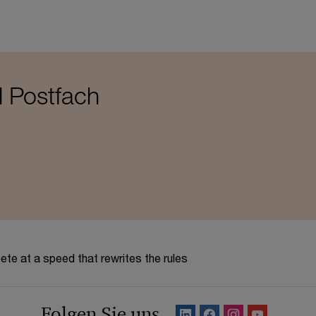
l Postfach
te at a speed that rewrites the rules
Folgen Sie uns