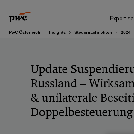
Skip
Skip
to
to
Expertise
content
footer
PwC Österreich
Insights
Steuernachrichten
2024
Update Suspendier
Russland – Wirksa
& unilaterale Besei
Doppelbesteuerung