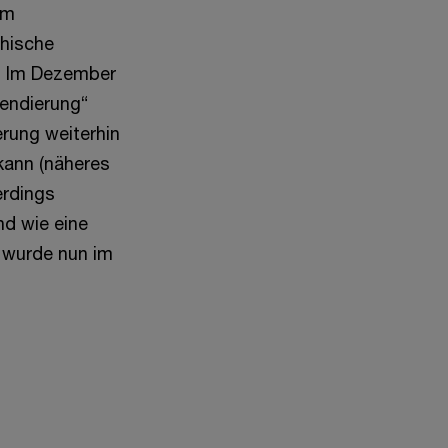
em
chische
). Im Dezember
pendierung“
erung weiterhin
ann (näheres
lerdings
nd wie eine
s wurde nun im