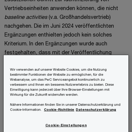
Vertriebseinheiten anwenden können, die nicht
baseline activities
(v.a. Großhandelsvertrieb)
nachgehen. Die im Juni 2024 veröffentlichten
Ergänzungen enthielten jedoch kein solches
Kriterium. In den Ergänzungen wurde auch
festgehalten, dass mit der Veröffentlichung
dieser Listen die Umsetzung von Amount B ab
dem 1. Januar 2025 erfolgen kann. Daraus lässt
Wir verwenden auf unserer Website Cookies, um die Nutzung
bestimmter Funktionen der Website zu ermöglichen, für die
sich schließen, dass das zusätzliche optionale
Webanalyse, um das PwC Serviceangebot kontinuierlich zu
verbessern und Ihnen ein besseres Nutzererlebnis zu bieten. Diese
qualitative Kriterium nicht vor der Umsetzung
Einwilligung kann jederzeit über Ihre Browser-Einstellungen mit
Wirkung für die Zukunft widerrufen werden.
hinzugefügt wird. Dies könnte allerdings
Auswirkungen auf die Umsetzung von Amount B
Nähere Informationen finden Sie in unserer Datenschutzerklärung und
Cookie-Information.
Cookie-Richtlinie
Datenschutzerklärung
haben, da Indien ausdrücklich darauf hingewiesen
hatte, dass dieser Schritt entscheidend sei, um
Cookie-Einstellungen
sicherzustellen, dass Amount B nur auf