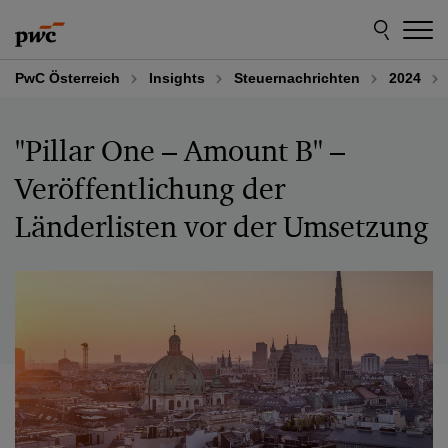
Skip
Skip
to
to
content
footer
PwC Österreich
Insights
Steuernachrichten
2024
"Pillar One – Amount B" –
Veröffentlichung der
Länderlisten vor der Umsetzung