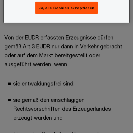
Die Erzeugnisse gemäß Anhang I EUDR stellen
Ja, alle Cookies akzeptieren
dabei auf die zollrechtliche Tarifierung
entsprechend der KN-Codes ab.
Von der EUDR erfassten Erzeugnisse dürfen
gemäß Art 3 EUDR nur dann in Verkehr gebracht
oder auf dem Markt bereitgestellt oder
ausgeführt werden, wenn
sie entwaldungsfrei sind;
sie gemäß den einschlägigen
Rechtsvorschriften des Erzeugerlandes
erzeugt wurden und