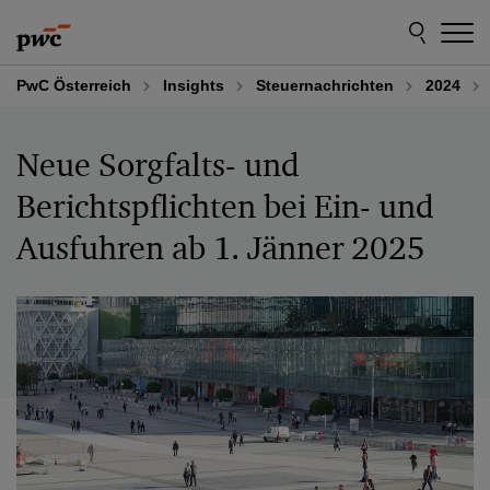
Skip
Skip
to
to
content
footer
PwC Österreich
Insights
Steuernachrichten
2024
Neue Sorgfalts- und
Berichtspflichten bei Ein- und
Ausfuhren ab 1. Jänner 2025